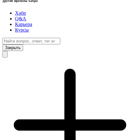
другие проекты хабра
Хабр
Q&A
Карьера
Курсы
Закрыть