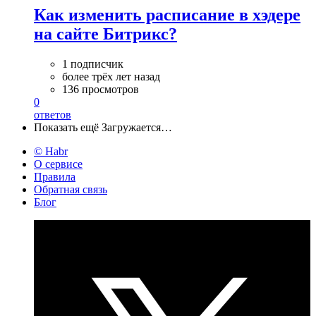
Как изменить расписание в хэдере
на сайте Битрикс?
1 подписчик
более трёх лет назад
136 просмотров
0
ответов
Показать ещё
Загружается…
© Habr
О сервисе
Правила
Обратная связь
Блог