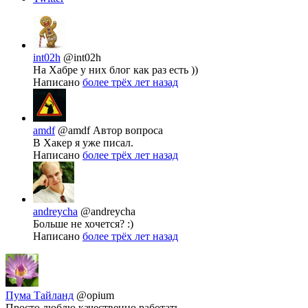
int02h
@int02h
На Хабре у них блог как раз есть ))
Написано
более трёх лет назад
amdf
@amdf
Автор вопроса
В Хакер я уже писал.
Написано
более трёх лет назад
andreycha
@andreycha
Больше не хочется? :)
Написано
более трёх лет назад
Пума Тайланд
@opium
Просто люблю качественно работать