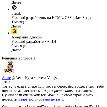
Далее
Stepik
Frontend разработчик на HTML, CSS и JavaScript
1 месяц
Далее
Академия Эдюсон
Frontend-разработчик + ИИ
9 месяцев
Далее
Решения вопроса
1
Aetae
@Aetae
Куратор тега Vue.js
Тлен
Тэг
есть в спеке html, хоть и deprecated вроде, а так - тебе
menu
ничто не мешает юзать
незарезервированные
названия.
Ну или если очень хочется, можно на свой страх и риск
перебить и
зарегистрированные тэги
:
Vue.config.isReservedTag = function(isReservedTag){
