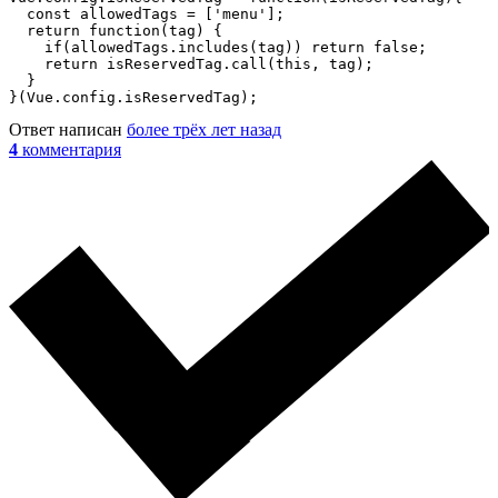
  const allowedTags = ['menu'];

  return function(tag) {

    if(allowedTags.includes(tag)) return false;

    return isReservedTag.call(this, tag);

  }

}(Vue.config.isReservedTag);
Ответ написан
более трёх лет назад
4
комментария