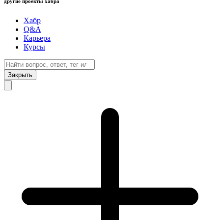
другие проекты хабра
Хабр
Q&A
Карьера
Курсы
Закрыть