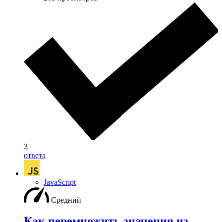
3
ответа
JavaScript
Средний
Как перемножить значения из