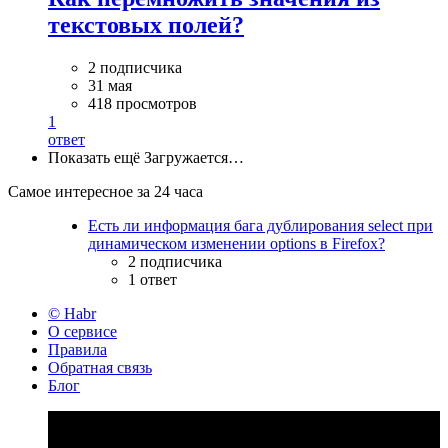
текстовых полей?
2 подписчика
31 мая
418 просмотров
1
ответ
Показать ещё
Загружается…
Самое интересное за 24 часа
Есть ли информация бага дублирования select при
динамическом изменении options в Firefox?
2 подписчика
1 ответ
© Habr
О сервисе
Правила
Обратная связь
Блог