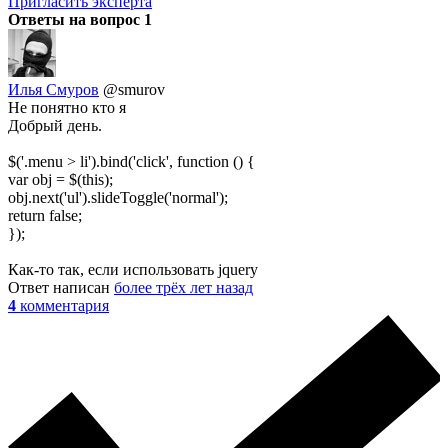
Пригласить эксперта
Ответы на вопрос
1
Илья Смуров
@smurov
Не понятно кто я
Добрый день.
$('.menu > li').bind('click', function () {
var obj = $(this);
obj.next('ul').slideToggle('normal');
return false;
});
Как-то так, если использовать jquery
Ответ написан
более трёх лет назад
4
комментария