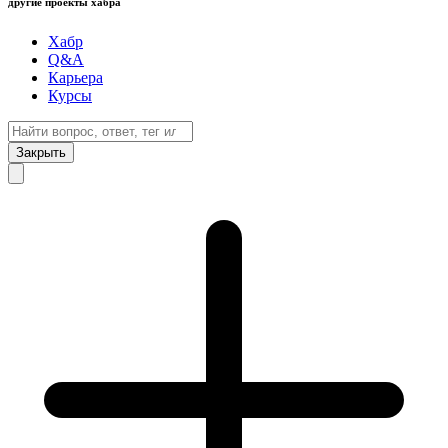
другие проекты хабра
Хабр
Q&A
Карьера
Курсы
Закрыть