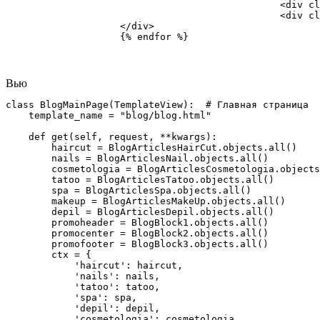
						<div class="blog-subtitle"><a href="{% url 'blog_nails' %}">Маникюр</a></div>

						<div class="blog-title"><a href="{{ nails.get_absolute_url }}">{{ nails.nails_title }}</a></div>

                    </div>

                    {% endfor %}
Вью
class BlogMainPage(TemplateView):  # Главная страница 

    template_name = "blog/blog.html"

    def get(self, request, **kwargs):

        haircut = BlogArticlesHairCut.objects.all()

        nails = BlogArticlesNail.objects.all()

        cosmetologia = BlogArticlesCosmetologia.objects
        tatoo = BlogArticlesTatoo.objects.all()

        spa = BlogArticlesSpa.objects.all()

        makeup = BlogArticlesMakeUp.objects.all()

        depil = BlogArticlesDepil.objects.all()

        promoheader = BlogBlock1.objects.all()

        promocenter = BlogBlock2.objects.all()

        promofooter = BlogBlock3.objects.all()

        ctx = {

            'haircut': haircut,

            'nails': nails,

            'tatoo': tatoo,

            'spa': spa,

            'depil': depil,

            'cosmetologia': cosmetologia,
