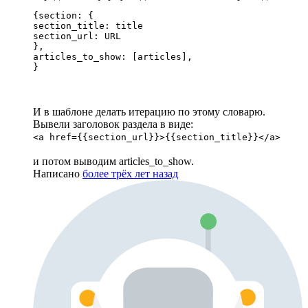
{section: {

section_title: title

section_url: URL

},

articles_to_show: [articles],

}
И в шаблоне делать итерацию по этому словарю.
Вывели заголовок раздела в виде:
<a href={{section_url}}>{{section_title}}</a>
и потом выводим articles_to_show.
Написано
более трёх лет назад