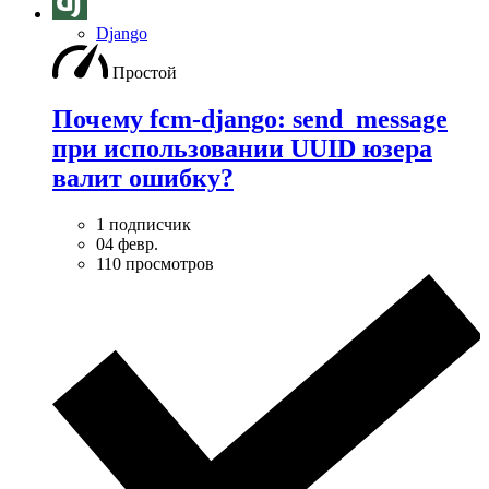
Django
Простой
Почему fcm-django: send_message
при использовании UUID юзера
валит ошибку?
1 подписчик
04 февр.
110 просмотров