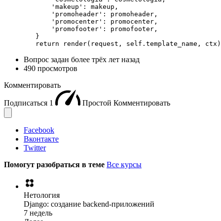
            'makeup': makeup,

            'promoheader': promoheader,

            'promocenter': promocenter,

            'promofooter': promofooter,

        }

        return render(request, self.template_name, ctx)
Вопрос задан
более трёх лет назад
490 просмотров
Комментировать
Подписаться
1
Простой
Комментировать
Facebook
Вконтакте
Twitter
Помогут разобраться в теме
Все курсы
Нетология
Django: создание backend-приложений
7 недель