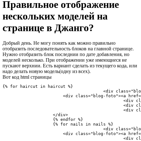
Правильное отображение
нескольких моделей на
странице в Джанго?
Добрый день. Не могу понять как можно правильно
отобразить последовательность блоков на главной странице.
Нужно отобразить блок последнии по дате добавления, но
моделей несколько. При отображении уже имеющиеся не
пускают верхнии. Есть вариант сделать из текущего кода, или
надо делать новую модель(одну из всех).
Вот код html страницы
{% for haircut in haircut %}

					<div class="blog vertical-blog col-lg-4 col-md-4 col-sm-6 col-xs-12">

                        <div class="blog-foto"><a href=
						<div class="blog-date">{{ haircut.haircut_datetime }}</div>

						<div class="blog-subtitle"><a href="{% url 'blog_haircut' %}">Парикмахерская</a></div>

						<div class="blog-title"><a href="{{ haircut.get_absolute_url }}">{{ haircut.haircut_title }}</a></div>

                    </div>

                    {% endfor %}

                    {% for nails in nails %}

					<div class="blog vertical-blog col-lg-4 col-md-4 col-sm-6 col-xs-12">

                        <div class="blog-foto"><a href=
						<div class="blog-date">{{ nails.nails_datetime }}</div>
