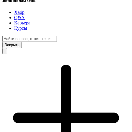
другие проекты хабра
Хабр
Q&A
Карьера
Курсы
Закрыть