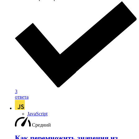
3
ответа
JavaScript
Средний
Как перемножить значения из