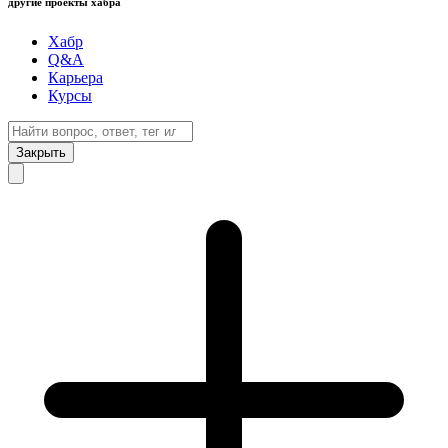
другие проекты хабра
Хабр
Q&A
Карьера
Курсы
Закрыть