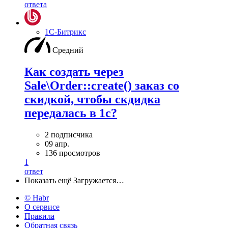
ответа
1С-Битрикс
Средний
Как создать через
Sale\Order::create() заказ со
скидкой, чтобы скдидка
передалась в 1с?
2 подписчика
09 апр.
136 просмотров
1
ответ
Показать ещё
Загружается…
© Habr
О сервисе
Правила
Обратная связь