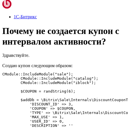
1С-Битрикс
Почему не создается купон с
интервалом активности?
Здравствуйте.
Создаю купон следующим образом:
CModule::IncludeModule("sale");

        CModule::IncludeModule("catalog");

        CModule::IncludeModule("iblock");

        $COUPON = randString(6);

        $addDb = \Bitrix\Sale\Internals\DiscountCouponT
            'DISCOUNT_ID' => 3,

            'COUPON' => $COUPON,

            'TYPE' => \Bitrix\Sale\Internals\DiscountCo
            'MAX_USE' => 1,

            'USER_ID' => 0,

            'DESCRIPTION' => ''
