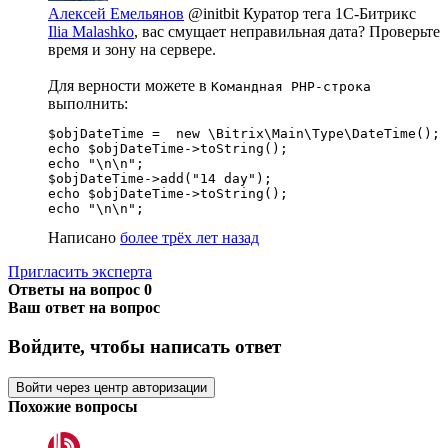
Алексей Емельянов
@initbit
Куратор тега 1С-Битрикс
Ilia Malashko
, вас смущает неправильная дата? Проверьте
время и зону на сервере.
Для верности можете в
Командная PHP-строка
выполнить:
$objDateTime =  new \Bitrix\Main\Type\DateTime();

echo $objDateTime->toString();

echo "\n\n";

$objDateTime->add("14 day");

echo $objDateTime->toString();

echo "\n\n";
Написано
более трёх лет назад
Пригласить эксперта
Ответы на вопрос
0
Ваш ответ на вопрос
Войдите, чтобы написать ответ
Войти через центр авторизации
Похожие вопросы