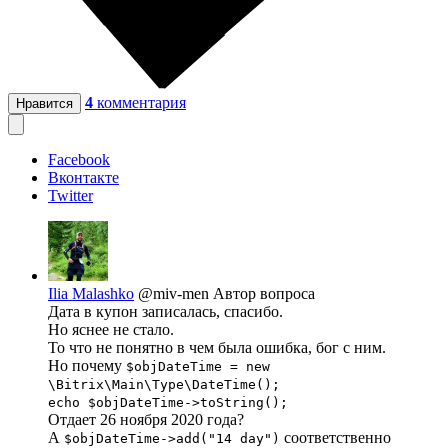
4
комментария
Нравится
Facebook
Вконтакте
Twitter
Ilia Malashko
@miv-men
Автор вопроса
Дата в купон записалась, спасибо.
Но яснее не стало.
То что не понятно в чем была ошибка, бог с ним.
Но почему
$objDateTime = new
\Bitrix\Main\Type\DateTime();
echo $objDateTime->toString();
Отдает 26 ноября 2020 года?
А
соответственно
$objDateTime->add("14 day")