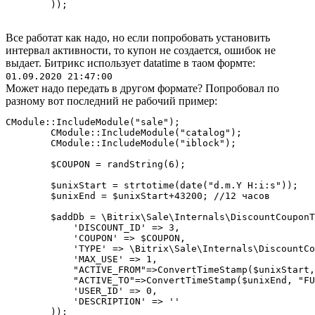
        ));
Все работат как надо, но если попробовать установить
интервал активности, то купон не создается, ошибок не
выдает. Битрикс использует datatime в таом формте:
01.09.2020 21:47:00
Может надо передать в другом формате? Попробовал по
разному вот последний не рабочий пример:
CModule::IncludeModule("sale");

        CModule::IncludeModule("catalog");

        CModule::IncludeModule("iblock");

        $COUPON = randString(6);

        $unixStart = strtotime(date("d.m.Y H:i:s"));

        $unixEnd = $unixStart+43200; //12 часов

        $addDb = \Bitrix\Sale\Internals\DiscountCouponT
            'DISCOUNT_ID' => 3,

            'COUPON' => $COUPON,

            'TYPE' => \Bitrix\Sale\Internals\DiscountCo
            'MAX_USE' => 1,

            "ACTIVE_FROM"=>ConvertTimeStamp($unixStart,
            "ACTIVE_TO"=>ConvertTimeStamp($unixEnd, "FU
            'USER_ID' => 0,

            'DESCRIPTION' => ''

        ));