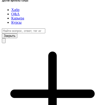
другие проекты хабра
Хабр
Q&A
Карьера
Курсы
Закрыть