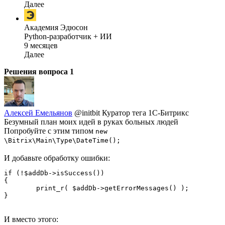
Далее
Академия Эдюсон
Python-разработчик + ИИ
9 месяцев
Далее
Решения вопроса
1
Алексей Емельянов
@initbit
Куратор тега 1С-Битрикс
Безумный план моих идей в руках больных людей
Попробуйте с этим типом
new
\Bitrix\Main\Type\DateTime();
И добавьте обработку ошибки:
if (!$addDb->isSuccess())

{

	print_r( $addDb->getErrorMessages() );

}
И вместо этого: