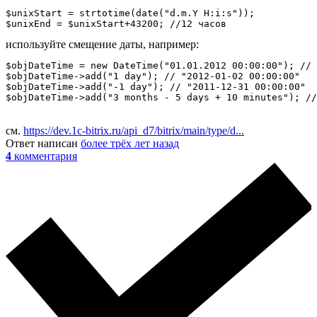
$unixStart = strtotime(date("d.m.Y H:i:s"));

$unixEnd = $unixStart+43200; //12 часов
используйте смещение даты, например:
$objDateTime = new DateTime("01.01.2012 00:00:00"); // 
$objDateTime->add("1 day"); // "2012-01-02 00:00:00"

$objDateTime->add("-1 day"); // "2011-12-31 00:00:00"

$objDateTime->add("3 months - 5 days + 10 minutes"); //
см.
https://dev.1c-bitrix.ru/api_d7/bitrix/main/type/d...
Ответ написан
более трёх лет назад
4
комментария