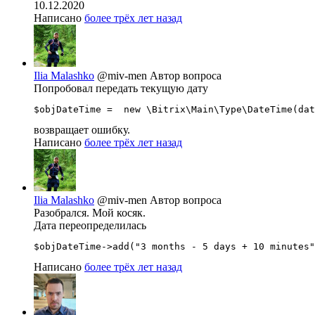
10.12.2020
Написано
более трёх лет назад
Ilia Malashko
@miv-men
Автор вопроса
Попробовал передать текущую дату
$objDateTime =  new \Bitrix\Main\Type\DateTime(dat
возвращает ошибку.
Написано
более трёх лет назад
Ilia Malashko
@miv-men
Автор вопроса
Разобрался. Мой косяк.
Дата переопределилась
$objDateTime->add("3 months - 5 days + 10 minutes"
Написано
более трёх лет назад