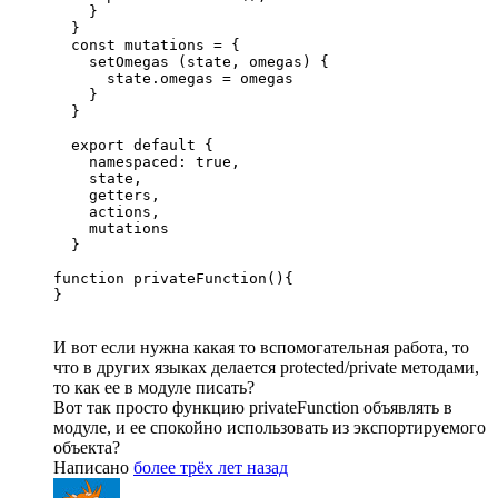
    }

  }

  const mutations = {

    setOmegas (state, omegas) {

      state.omegas = omegas

    }

  }

  export default {

    namespaced: true,

    state,

    getters,

    actions,

    mutations

  }

function privateFunction(){

}
И вот если нужна какая то вспомогательная работа, то
что в других языках делается protected/private методами,
то как ее в модуле писать?
Вот так просто функцию privateFunction объявлять в
модуле, и ее спокойно использовать из экспортируемого
объекта?
Написано
более трёх лет назад