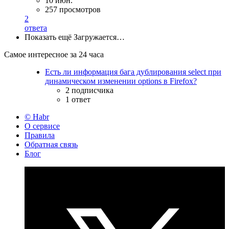
10 июн.
257 просмотров
2
ответа
Показать ещё
Загружается…
Самое интересное за 24 часа
Есть ли информация бага дублирования select при
динамическом изменении options в Firefox?
2 подписчика
1 ответ
© Habr
О сервисе
Правила
Обратная связь
Блог