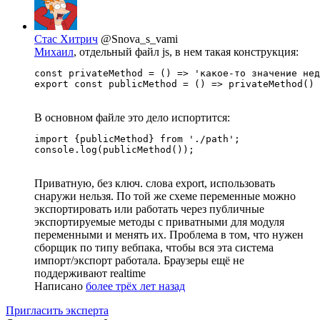
Стас Хитрич
@Snova_s_vami
Михаил
, отдельный файл js, в нем такая конструкция:
const privateMethod = () => 'какое-то значение нед
export const publicMethod = () => privateMethod() 
В основном файле это дело испортится:
import {publicMethod} from './path';

console.log(publicMethod());
Приватную, без ключ. слова export, использовать
снаружи нельзя. По той же схеме переменные можно
экспортировать или работать через публичные
экспортируемые методы с приватными для модуля
переменными и менять их. Проблема в том, что нужен
сборщик по типу вебпака, чтобы вся эта система
импорт/экспорт работала. Браузеры ещё не
поддерживают realtime
Написано
более трёх лет назад
Пригласить эксперта