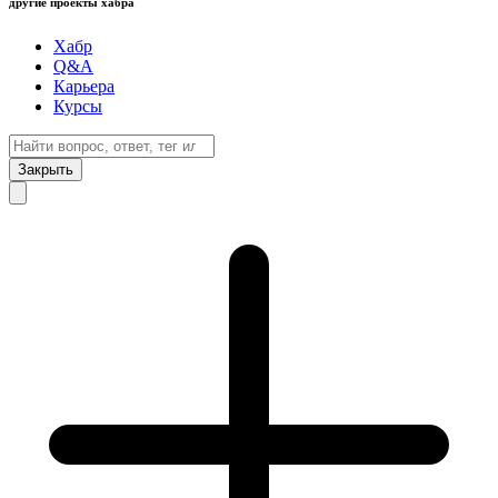
другие проекты хабра
Хабр
Q&A
Карьера
Курсы
Закрыть