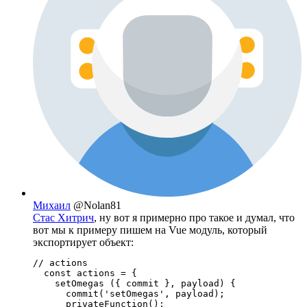
Михаил
@Nolan81
Стас Хитрич
, ну вот я примерно про такое и думал, что
вот мы к примеру пишем на Vue модуль, который
экспортирует объект:
// actions

  const actions = {

    setOmegas ({ commit }, payload) {

      commit('setOmegas', payload);

      privateFunction();
