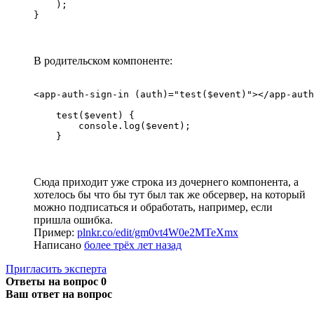
    );

}
В родительском компоненте:
<app-auth-sign-in (auth)="test($event)"></app-auth
    test($event) {

        console.log($event);

    }
Сюда приходит уже строка из дочернего компонента, а
хотелось бы что бы тут был так же обсервер, на который
можно подписаться и обработать, например, если
пришла ошибка.
Пример:
plnkr.co/edit/gm0vt4W0e2MTeXmx
Написано
более трёх лет назад
Пригласить эксперта
Ответы на вопрос
0
Ваш ответ на вопрос