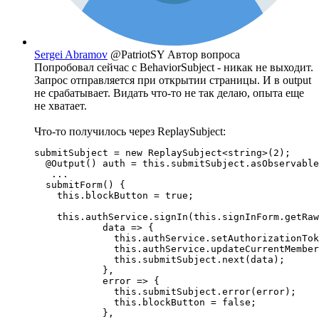
Sergei Abramov
@PatriotSY
Автор вопроса
Попробовал сейчас с BehaviorSubject - никак не выходит.
Запрос отправляется при открытии страницы. И в output
не срабатывает. Видать что-то не так делаю, опыта еще
не хватает.
Что-то получилось через ReplaySubject:
submitSubject = new ReplaySubject<string>(2);

  @Output() auth = this.submitSubject.asObservable
   ...

  submitForm() {

    this.blockButton = true;

    this.authService.signIn(this.signInForm.getRaw
            data => {

              this.authService.setAuthorizationTok
              this.authService.updateCurrentMember
              this.submitSubject.next(data);

            },

            error => {

              this.submitSubject.error(error);

              this.blockButton = false;

            },
