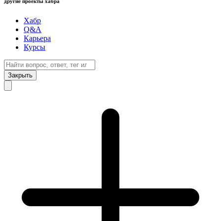
другие проекты хабра
Хабр
Q&A
Карьера
Курсы
Закрыть