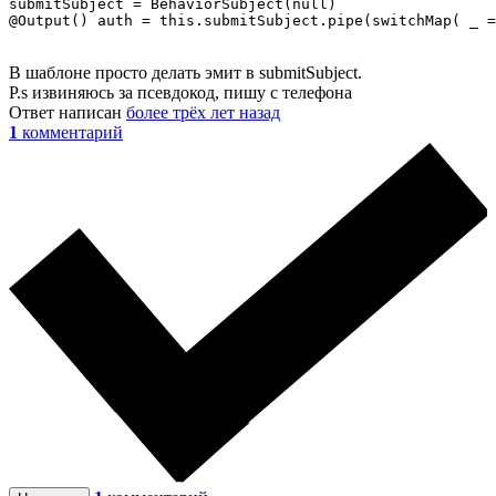
submitSubject = BehaviorSubject(null)

@Output() auth = this.submitSubject.pipe(switchMap( _ =
В шаблоне просто делать эмит в submitSubject.
P.s извиняюсь за псевдокод, пишу с телефона
Ответ написан
более трёх лет назад
1
комментарий