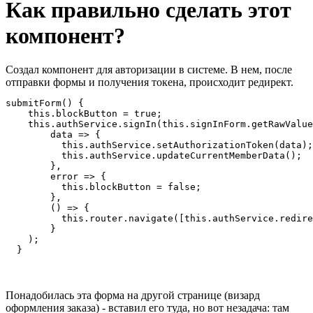
Как правильно сделать этот
компонент?
Создал компонент для авторизации в системе. В нем, после
отправки формы и получения токена, происходит редирект.
submitForm() {

    this.blockButton = true;

    this.authService.signIn(this.signInForm.getRawValue
        data => {

          this.authService.setAuthorizationToken(data);

          this.authService.updateCurrentMemberData();

        },

        error => {

          this.blockButton = false;

        },

        () => {

          this.router.navigate([this.authService.redire
        }

    );

  }
Понадобилась эта форма на другой странице (визард
оформления заказа) - вставил его туда, но вот незадача: там