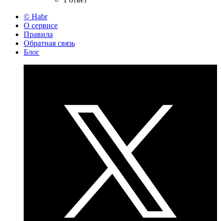
© Habr
О сервисе
Правила
Обратная связь
Блог