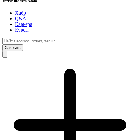
другие проекты хабра
Хабр
Q&A
Карьера
Курсы
Закрыть