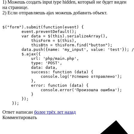
1) Можешь создать input type hidden, который не будет виден
на странице.
2) Если отправляешь ajax можешь добавить объект.
$("form").submit(function(event) {

        event.preventDefault();

        var data = $(this).serializeArray(),

            thisForm = $(this),

            thisBtn = thisForm.find("button");

        data.push({name: 'my_input', value: 'test'}); /
        $.ajax({

            url: 'php/main.php',

            type: 'POST',

            data: data,

            success: function (data) {

                console.log('Успешно отправлено');

            },

            error: function (data) {

                console.error('Произошла ошибка');

            }

        });

    });
Ответ написан
более трёх лет назад
Комментировать