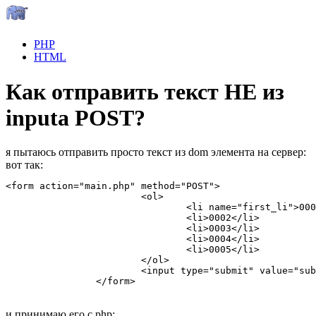
PHP
HTML
Как отправить текст НЕ из
inputa POST?
я пытаюсь отправить просто текст из dom элемента на сервер:
вот так:
<form action="main.php" method="POST">

			<ol>

				<li name="first_li">0001</li>

				<li>0002</li>

				<li>0003</li>

				<li>0004</li>

				<li>0005</li>

			</ol>

			<input type="submit" value="submit">

		</form>
и принимаю его с php: