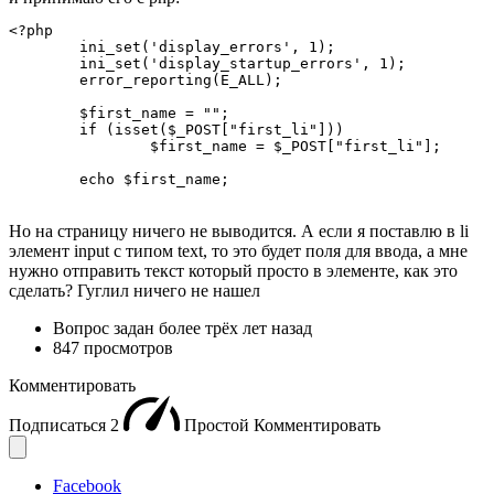
<?php

	ini_set('display_errors', 1);

	ini_set('display_startup_errors', 1);

	error_reporting(E_ALL);

	$first_name = "";

	if (isset($_POST["first_li"]))

		$first_name = $_POST["first_li"];

	echo $first_name;
Но на страницу ничего не выводится. А если я поставлю в li
элемент input с типом text, то это будет поля для ввода, а мне
нужно отправить текст который просто в элементе, как это
сделать? Гуглил ничего не нашел
Вопрос задан
более трёх лет назад
847 просмотров
Комментировать
Подписаться
2
Простой
Комментировать
Facebook