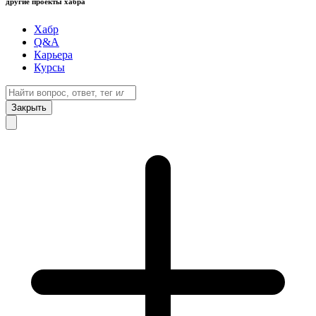
другие проекты хабра
Хабр
Q&A
Карьера
Курсы
Закрыть