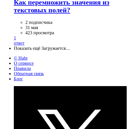
Как перемножить значения из
текстовых полей?
2 подписчика
31 мая
423 просмотра
1
ответ
Показать ещё
Загружается…
© Habr
О сервисе
Правила
Обратная связь
Блог