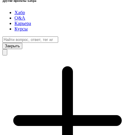
другие проекты хабра
Хабр
Q&A
Карьера
Курсы
Закрыть