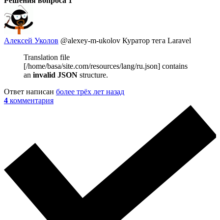
Решения вопроса
1
Алексей Уколов
@alexey-m-ukolov
Куратор тега Laravel
Translation file
[/home/basa/site.com/resources/lang/ru.json] contains
an
invalid JSON
structure.
Ответ написан
более трёх лет назад
4
комментария