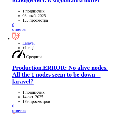
выводились в модальном окне?
1 подписчик
03 нояб. 2025
133 просмотра
0
ответов
Laravel
+1 ещё
Средний
Production.ERROR: No alive nodes.
All the 1 nodes seem to be down --
laravel?
1 подписчик
14 окт. 2025
179 просмотров
0
ответов