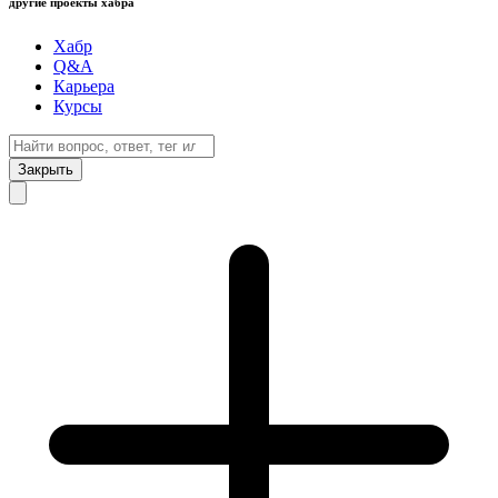
другие проекты хабра
Хабр
Q&A
Карьера
Курсы
Закрыть