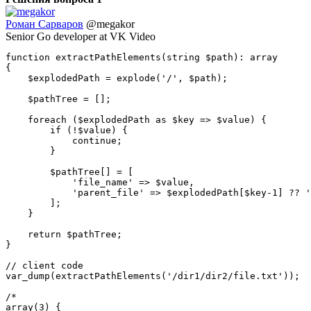
Роман Сарваров
@megakor
Senior Go developer at VK Video
function extractPathElements(string $path): array

{

    $explodedPath = explode('/', $path);

    $pathTree = [];

    foreach ($explodedPath as $key => $value) {

        if (!$value) {

            continue;

        }

        $pathTree[] = [

            'file_name' => $value, 

            'parent_file' => $explodedPath[$key-1] ?? '
        ];

    }

    return $pathTree;

}

// client code

var_dump(extractPathElements('/dir1/dir2/file.txt'));

/*

array(3) {
