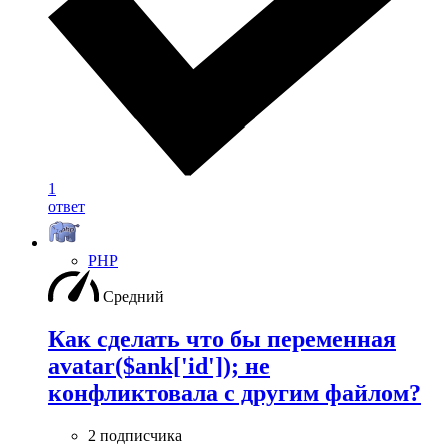
1
ответ
PHP
Средний
Как сделать что бы переменная
avatar($ank['id']); не
конфликтовала с другим файлом?
2 подписчика