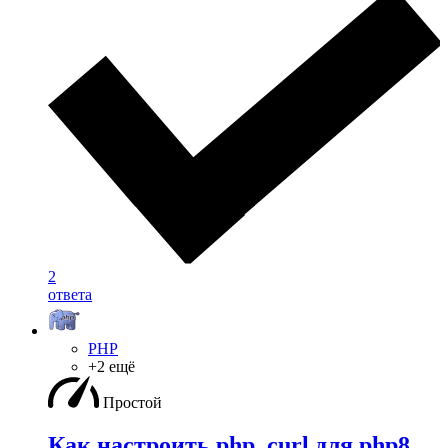
2
ответа
PHP
+2 ещё
Простой
Как настроить php_curl для php8