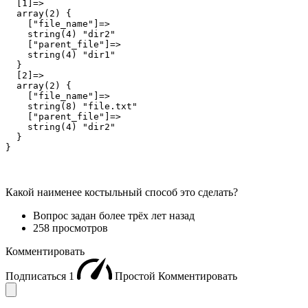
  [1]=>

  array(2) {

    ["file_name"]=>

    string(4) "dir2"

    ["parent_file"]=>

    string(4) "dir1"

  }

  [2]=>

  array(2) {

    ["file_name"]=>

    string(8) "file.txt"

    ["parent_file"]=>

    string(4) "dir2"

  }

}
Какой наименее костыльный способ это сделать?
Вопрос задан
более трёх лет назад
258 просмотров
Комментировать
Подписаться
1
Простой
Комментировать