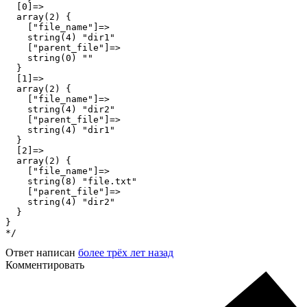
  [0]=>

  array(2) {

    ["file_name"]=>

    string(4) "dir1"

    ["parent_file"]=>

    string(0) ""

  }

  [1]=>

  array(2) {

    ["file_name"]=>

    string(4) "dir2"

    ["parent_file"]=>

    string(4) "dir1"

  }

  [2]=>

  array(2) {

    ["file_name"]=>

    string(8) "file.txt"

    ["parent_file"]=>

    string(4) "dir2"

  }

}

*/
Ответ написан
более трёх лет назад
Комментировать