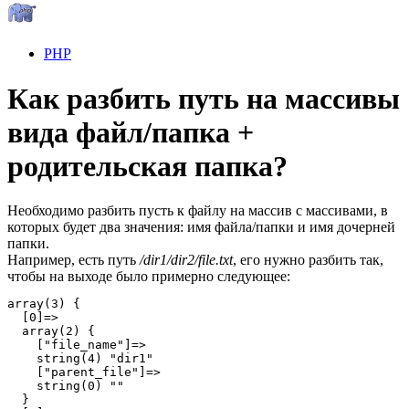
PHP
Как разбить путь на массивы
вида файл/папка +
родительская папка?
Необходимо разбить пусть к файлу на массив с массивами, в
которых будет два значения: имя файла/папки и имя дочерней
папки.
Например, есть путь
/dir1/dir2/file.txt
, его нужно разбить так,
чтобы на выходе было примерно следующее:
array(3) {

  [0]=>

  array(2) {

    ["file_name"]=>

    string(4) "dir1"

    ["parent_file"]=>

    string(0) ""

  }
