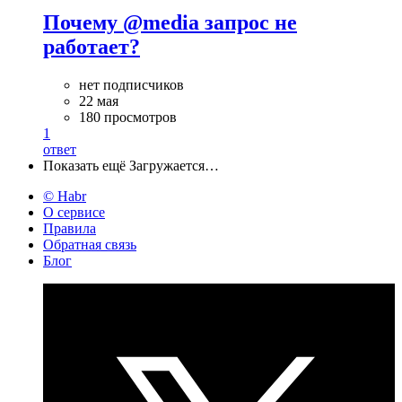
Почему @media запрос не
работает?
нет подписчиков
22 мая
180 просмотров
1
ответ
Показать ещё
Загружается…
© Habr
О сервисе
Правила
Обратная связь
Блог