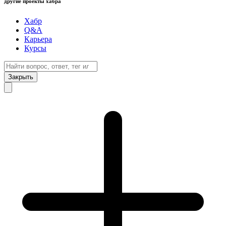
другие проекты хабра
Хабр
Q&A
Карьера
Курсы
Закрыть