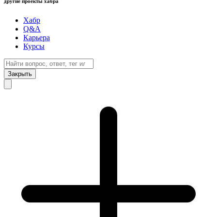
другие проекты хабра
Хабр
Q&A
Карьера
Курсы
Закрыть