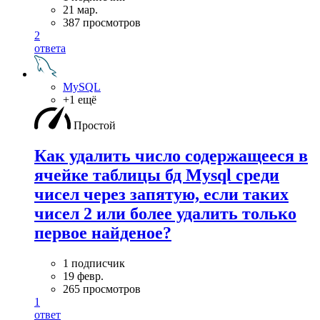
21 мар.
387 просмотров
2
ответа
MySQL
+1 ещё
Простой
Как удалить число содержащееся в
ячейке таблицы бд Mysql среди
чисел через запятую, если таких
чисел 2 или более удалить только
первое найденое?
1 подписчик
19 февр.
265 просмотров
1
ответ