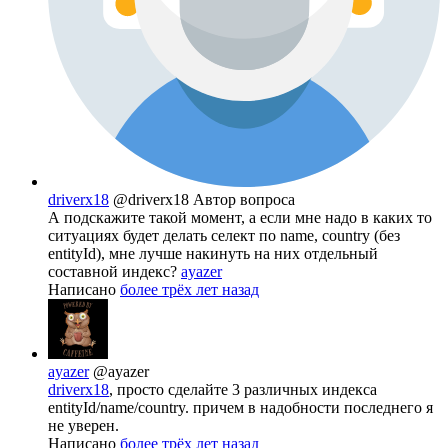
driverx18
@driverx18
Автор вопроса
А подскажите такой момент, а если мне надо в каких то
ситуациях будет делать селект по name, country (без
entityId), мне лучше накинуть на них отдельный
составной индекс?
ayazer
Написано
более трёх лет назад
ayazer
@ayazer
driverx18
, просто сделайте 3 различных индекса
entityId/name/country. причем в надобности последнего я
не уверен.
Написано
более трёх лет назад