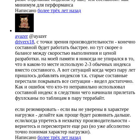
минимум для перформанса
Написано
более трёх лет назад
ayazer
@ayazer
driverx18
, с точки зрения производительности - конечно
составной будет работать быстрее. но тут скорее о
балансе между скоростью выполнения и ценой
разработки. на моей памяти я никогда не упирался в то,
что в каком-то месте использую 2-3 обычных индекса
вместо составного. А вот ситуаций когда через пару лет
пришлось добавлять индексов т.к. старые составные
перестали покрывать все ситуации - видел достаточно.
Как и ошибок что кто-то неправильно использовал
составной индекс в следствии чего начинали прилетать
фуллсканы по таблицам в пару террабайт.
если резюмировать - если вы не уверены в характере
нагрузки - делайте как проще будет развивать дальше.
если/когда упретесь в нехватку производительности -
вернетесь и пересмотрите еще раз (но уже абсолютно
точно понимая характер нагрузки).
Написано
более трёх лет назад