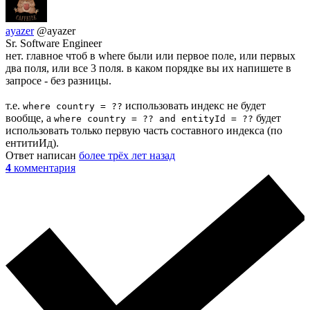
ayazer
@ayazer
Sr. Software Engineer
нет. главное чтоб в where были или первое поле, или первых
два поля, или все 3 поля. в каком порядке вы их напишете в
запросе - без разницы.
т.е.
использовать индекс не будет
where country = ??
вообще, а
будет
where country = ?? and entityId = ??
использовать только первую часть составного индекса (по
ентитиИд).
Ответ написан
более трёх лет назад
4
комментария