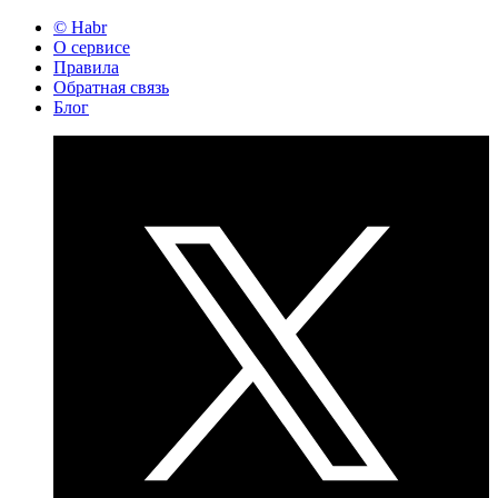
© Habr
О сервисе
Правила
Обратная связь
Блог