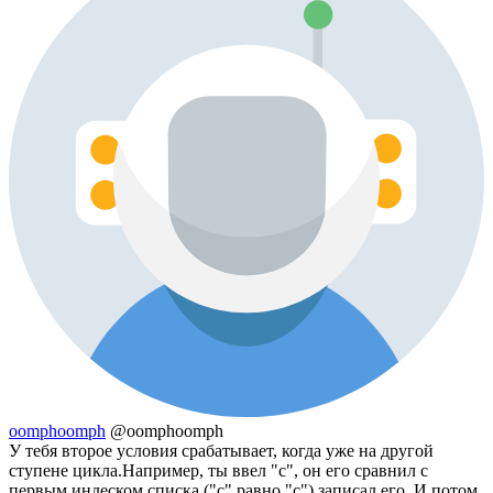
oomphoomph
@oomphoomph
У тебя второе условия срабатывает, когда уже на другой
ступене цикла.Например, ты ввел "c", он его сравнил с
первым индеском списка ("с" равно "с") записал его .И потом