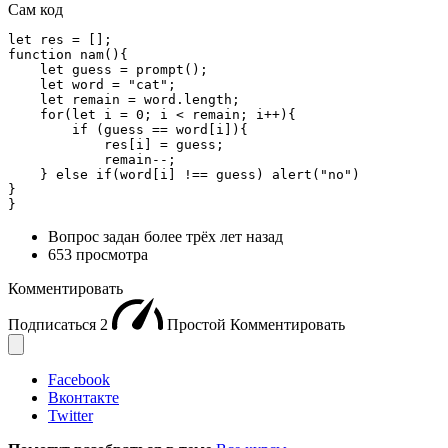
Сам код
let res = [];

function nam(){

    let guess = prompt();

    let word = "cat";

    let remain = word.length;

    for(let i = 0; i < remain; i++){

        if (guess == word[i]){

            res[i] = guess;

            remain--;

    } else if(word[i] !== guess) alert("no")

}

}
Вопрос задан
более трёх лет назад
653 просмотра
Комментировать
Подписаться
2
Простой
Комментировать
Facebook
Вконтакте
Twitter