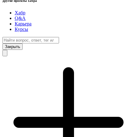
другие проекты хабра
Хабр
Q&A
Карьера
Курсы
Закрыть