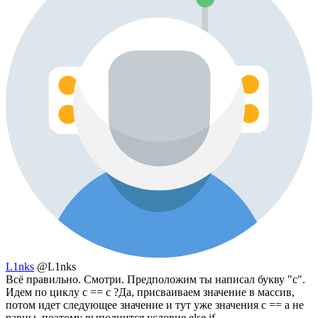
L1nks
@L1nks
Всё правильно. Смотри. Предположим ты написал букву "c".
Идем по циклу c == c ?Да, присваиваем значение в массив,
потом идет следующее значение и тут уже значения c == a не
равны, поэтому выполнится условие else if.