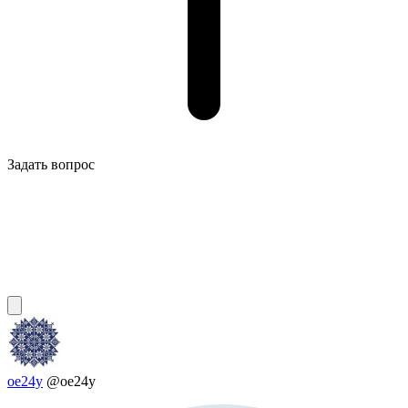
Задать вопрос
oe24y
@oe24y