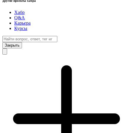
другие проекты хабра
Хабр
Q&A
Карьера
Курсы
Закрыть