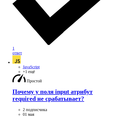
1
ответ
JavaScript
+1 ещё
Простой
Почему у поля input атрибут
required не срабатывает?
2 подписчика
01 мая