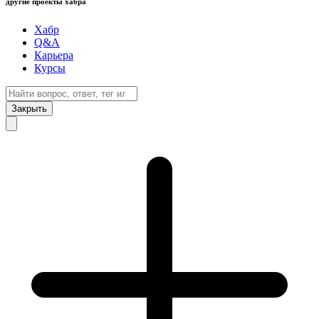
другие проекты хабра
Хабр
Q&A
Карьера
Курсы
Закрыть