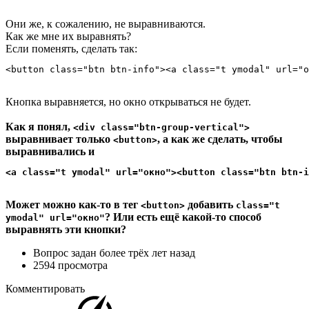
Они же, к сожалению, не выравниваются.
Как же мне их выравнять?
Если поменять, сделать так:
<button class="btn btn-info"><a class="t ymodal" url="о
Кнопка выравняется, но окно открываться не будет.
Как я понял,
<div class="btn-group-vertical">
выравнивает только
, а как же сделать, чтобы
<button>
выравнивались и
<a class="t ymodal" url="окно"><button class="btn btn-i
Может можно как-то в тег
добавить
<button>
class="t
? Или есть ещё какой-то способ
ymodal" url="окно"
выравнять эти кнопки?
Вопрос задан
более трёх лет назад
2594 просмотра
Комментировать