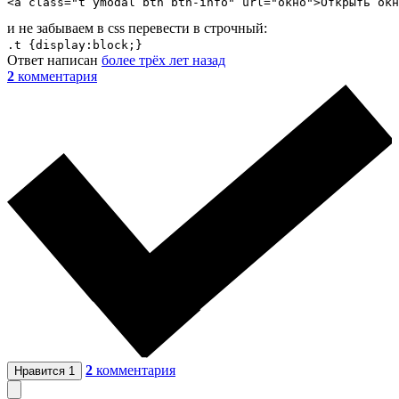
<a class="t ymodal btn btn-info" url="окно">Открыть окн
и не забываем в css перевести в строчный:
.t {display:block;}
Ответ написан
более трёх лет назад
2
комментария
2
комментария
Нравится
1