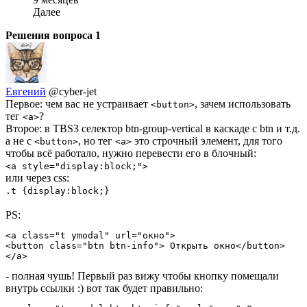
Далее
Решения вопроса
1
Евгений
@cyber-jet
Первое: чем вас не устраивает
, зачем использовать
<button>
тег
?
<a>
Второе: в TBS3 селектор btn-group-vertical в каскаде с btn и т.д.
а не с
, но тег
это строчный элемент, для того
<button>
<a>
чтобы всё работало, нужно перевести его в блочный:
<a style="display:block;">
или через css:
.t {display:block;}
PS:
<a class="t ymodal" url="окно">

<button class="btn btn-info"> Открыть окно</button>

</a>
- полная чушь! Первый раз вижу чтобы кнопку помещали
внутрь ссылки :) вот так будет правильно: