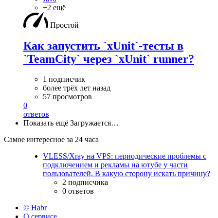
+2 ещё
Простой
Как запустить `xUnit`-тесты в
`TeamCity` через `xUnit` runner?
1 подписчик
более трёх лет назад
57 просмотров
0
ответов
Показать ещё
Загружается…
Самое интересное за 24 часа
VLESS/Xray на VPS: периодические проблемы с
подключением и рекламы на ютубе у части
пользователей. В какую сторону искать причину?
2 подписчика
0 ответов
© Habr
О сервисе