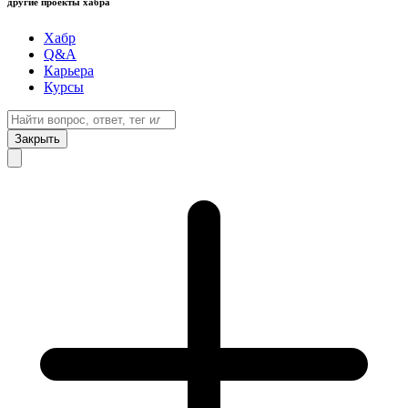
другие проекты хабра
Хабр
Q&A
Карьера
Курсы
Закрыть