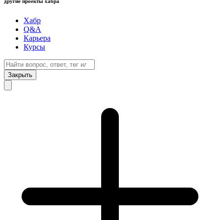
другие проекты хабра
Хабр
Q&A
Карьера
Курсы
Закрыть