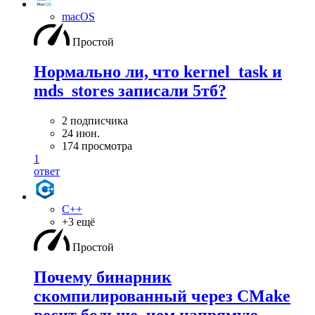
macOS
Простой
Нормально ли, что kernel_task и
mds_stores записали 5тб?
2 подписчика
24 июн.
174 просмотра
1
ответ
C++
+3 ещё
Простой
Почему бинарник
скомпилированный через CMake
весит больше, чем напрямую