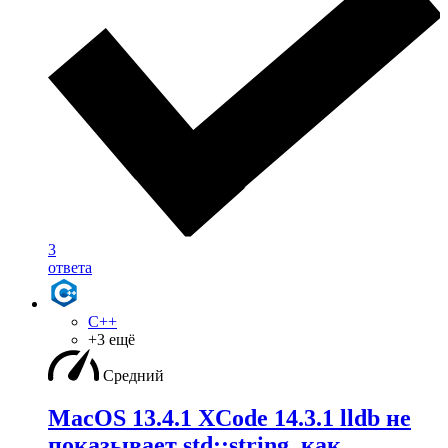
3
ответа
C++
+3 ещё
Средний
MacOS 13.4.1 XCode 14.3.1 lldb не
показывает std::string, как