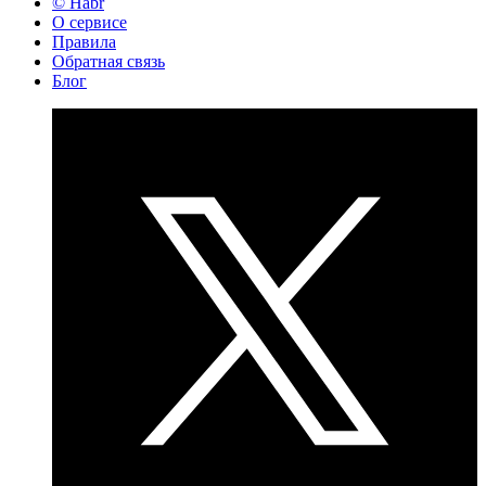
© Habr
О сервисе
Правила
Обратная связь
Блог