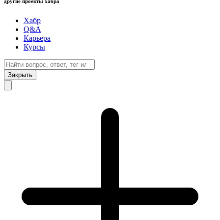
другие проекты хабра
Хабр
Q&A
Карьера
Курсы
Закрыть