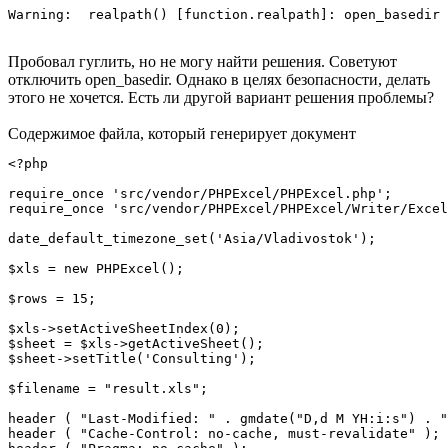
Warning:  realpath() [function.realpath]: open_basedir
Пробовал гуглить, но не могу найти решения. Советуют
отключить open_basedir. Однако в целях безопасности, делать
этого не хочется. Есть ли другой вариант решения проблемы?
Содержимое файла, который генерирует документ
<?php

require_once 'src/vendor/PHPExcel/PHPExcel.php';

require_once 'src/vendor/PHPExcel/PHPExcel/Writer/Excel
date_default_timezone_set('Asia/Vladivostok');

$xls = new PHPExcel();

$rows = 15;

$xls->setActiveSheetIndex(0);

$sheet = $xls->getActiveSheet();

$sheet->setTitle('Consulting');

$filename = "result.xls";

header ( "Last-Modified: " . gmdate("D,d M YH:i:s") . "
header ( "Cache-Control: no-cache, must-revalidate" );
