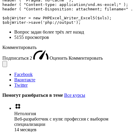
header ( "Pragma: no-cache" );

header ( "Content-type: application/vnd.ms-excel;" );

header ( "Content-Disposition: attachment; filename=" .
$objWriter = new PHPExcel_Writer_Excel5($xls);

$objWriter->save('php://output');
Вопрос задан
более трёх лет назад
5155 просмотров
Комментировать
Подписаться
2
Оценить
Комментировать
Facebook
Вконтакте
Twitter
Помогут разобраться в теме
Все курсы
Нетология
Веб-разработчик с нуля: профессия с выбором
специализации
14 месяцев