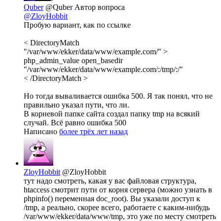
Quber
@Quber
Автор вопроса
@ZloyHobbit
Пробую вариант, как по ссылке
< DirectoryMatch
"/var/www/ekker/data/www/example.com/" >
php_admin_value open_basedir
"/var/www/ekker/data/www/example.com/:/tmp/:/"
< /DirectoryMatch >
Но тогда вываливается ошибка 500. Я так понял, что не
правильно указал пути, что ли.
В корневой папке сайта создал папку tmp на всякий
случай. Всё равно ошибка 500
Написано
более трёх лет назад
ZloyHobbit
@ZloyHobbit
тут надо смотреть, какая у вас файловая структура,
htaccess смотрит пути от корня сервера (можно узнать в
phpinfo() переменная doc_root). Вы указали доступ к
/tmp, а реально, скорее всего, работаете с каким-нибудь
/var/www/ekker/data/www/tmp, это уже по месту смотреть