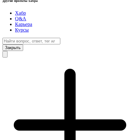
другие проекты хабра
Хабр
Q&A
Карьера
Курсы
Закрыть