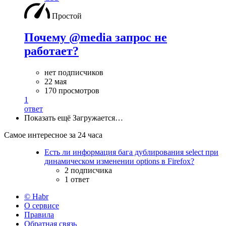
Простой
Почему @media запрос не
работает?
нет подписчиков
22 мая
170 просмотров
1
ответ
Показать ещё
Загружается…
Самое интересное за 24 часа
Есть ли информация бага дублирования select при
динамическом изменении options в Firefox?
2 подписчика
1 ответ
© Habr
О сервисе
Правила
Обратная связь