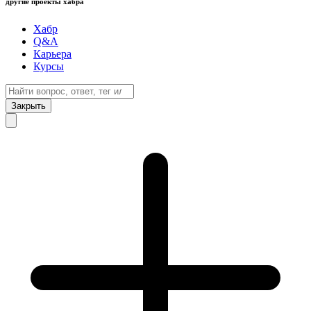
другие проекты хабра
Хабр
Q&A
Карьера
Курсы
Закрыть