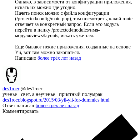
Однако, в зависимости от конфигурации приложения,
искать их можно где угодно.
Начать поиск можно с файла конфигурации
(/protected/config/main.php), там посмотреть, какой route
отвечает за конкретный запрос. Если это модуль -
перейти в папку /protected/modules/имя-
модуля/views/layouts, искать уже там.
Еще бывают некие приложения, созданные на основе
Yii, вот там можно закопаться.
Написано
более трёх лет назад
des1roer
@des1roer
ученье - свет, а неученье - приятный полумрак
des1roer.blogspot.ru/2015/03/yii-yii-for-dummies.html
Ответ написан
более трёх лет назад
Комментировать