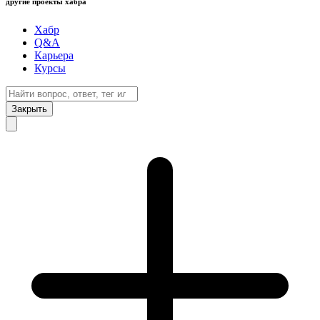
другие проекты хабра
Хабр
Q&A
Карьера
Курсы
Закрыть