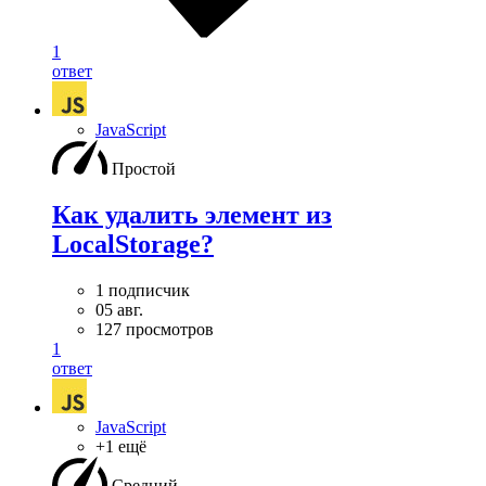
1
ответ
JavaScript
Простой
Как удалить элемент из
LocalStorage?
1 подписчик
05 авг.
127 просмотров
1
ответ
JavaScript
+1 ещё
Средний