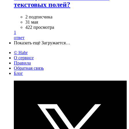
текстовых полей?
2 подписчика
31 мая
422 просмотра
1
ответ
Показать ещё
Загружается…
© Habr
О сервисе
Правила
Обратная связь
Блог