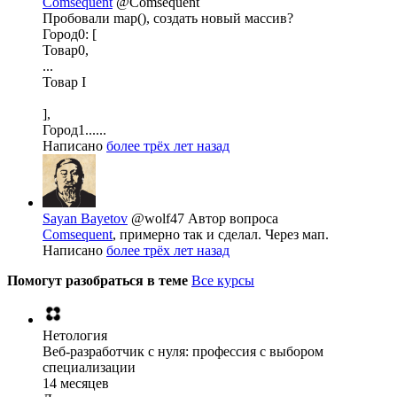
Comsequent
@Comsequent
Пробовали map(), создать новый массив?
Город0: [
Товар0,
...
Товар I
],
Город1......
Написано
более трёх лет назад
Sayan Bayetov
@wolf47
Автор вопроса
Comsequent
, примерно так и сделал. Через мап.
Написано
более трёх лет назад
Помогут разобраться в теме
Все курсы
Нетология
Веб-разработчик с нуля: профессия с выбором
специализации
14 месяцев