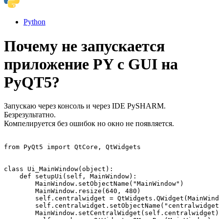
Python
Почему не запускается
приложение PY с GUI на
PyQT5?
Запускаю через консоль и через IDE PySHARM.
Безрезультатно.
Компелируется без ошибок но окно не появляется.
from PyQt5 import QtCore, QtWidgets

class Ui_MainWindow(object):

    def setupUi(self, MainWindow):

        MainWindow.setObjectName("MainWindow")

        MainWindow.resize(640, 480)

        self.centralwidget = QtWidgets.QWidget(MainWind
        self.centralwidget.setObjectName("centralwidget
        MainWindow.setCentralWidget(self.centralwidget)
