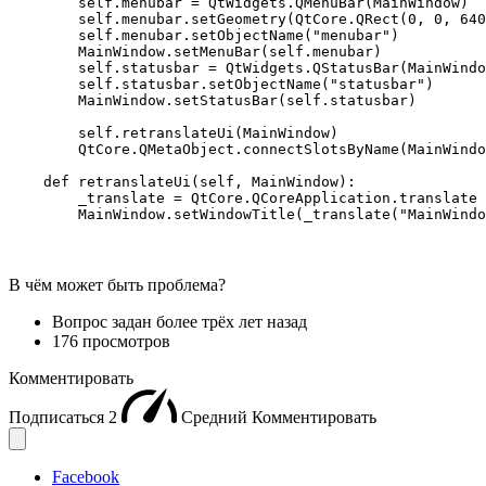
        self.menubar = QtWidgets.QMenuBar(MainWindow)

        self.menubar.setGeometry(QtCore.QRect(0, 0, 640
        self.menubar.setObjectName("menubar")

        MainWindow.setMenuBar(self.menubar)

        self.statusbar = QtWidgets.QStatusBar(MainWindo
        self.statusbar.setObjectName("statusbar")

        MainWindow.setStatusBar(self.statusbar)

        self.retranslateUi(MainWindow)

        QtCore.QMetaObject.connectSlotsByName(MainWindo
    def retranslateUi(self, MainWindow):

        _translate = QtCore.QCoreApplication.translate

        MainWindow.setWindowTitle(_translate("MainWindo
В чём может быть проблема?
Вопрос задан
более трёх лет назад
176 просмотров
Комментировать
Подписаться
2
Средний
Комментировать
Facebook