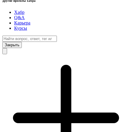
другие проекты хабра
Хабр
Q&A
Карьера
Курсы
Закрыть