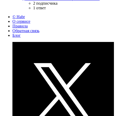
2 подписчика
1 ответ
© Habr
О сервисе
Правила
Обратная связь
Блог