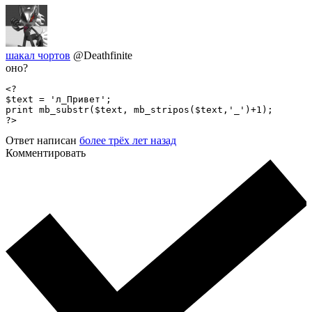
шакал чортов
@Deathfinite
оно?
<?

$text = 'л_Привет';

print mb_substr($text, mb_stripos($text,'_')+1);

?>
Ответ написан
более трёх лет назад
Комментировать