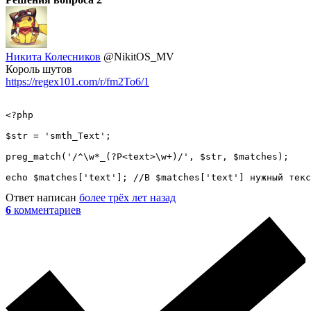
Никита Колесников
@NikitOS_MV
Король шутов
https://regex101.com/r/fm2To6/1
<?php

$str = 'smth_Text';

preg_match('/^\w*_(?P<text>\w+)/', $str, $matches);

echo $matches['text']; //В $matches['text'] нужный текс
Ответ написан
более трёх лет назад
6
комментариев