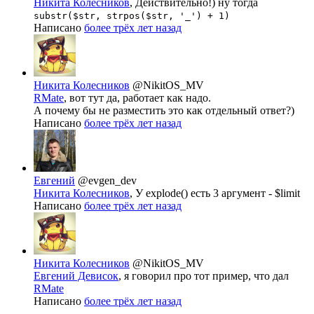
Никита Колесников
, Действительно!) ну тогда
substr($str, strpos($str, '_') + 1)
Написано
более трёх лет назад
Никита Колесников
@NikitOS_MV
RMate
, вот тут да, работает как надо.
А почему бы не разместить это как отдельный ответ?)
Написано
более трёх лет назад
Евгений
@evgen_dev
Никита Колесников
, У explode() есть 3 аргумент - $limit
Написано
более трёх лет назад
Никита Колесников
@NikitOS_MV
Евгений Девисок
, я говорил про тот пример, что дал
RMate
Написано
более трёх лет назад