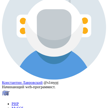
Константин Лавровский
@s1mypj
Начинающий web-программист.
PHP