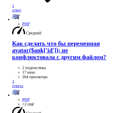
1
ответ
PHP
Средний
Как сделать что бы переменная
avatar($ank['id']); не
конфликтовала с другим файлом?
2 подписчика
17 июн.
264 просмотра
2
ответа
PHP
+2 ещё