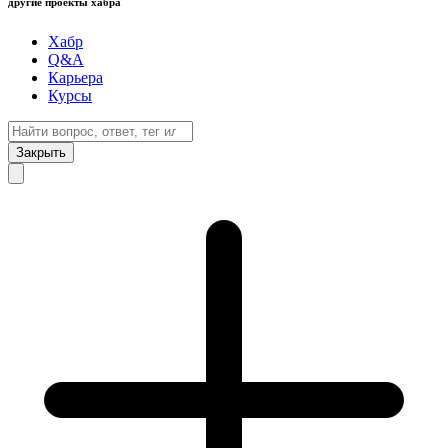
другие проекты хабра
Хабр
Q&A
Карьера
Курсы
Закрыть