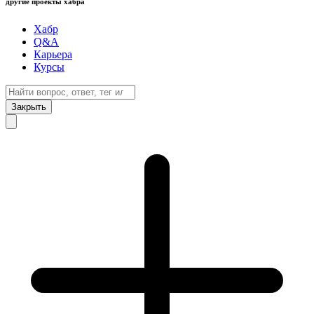
другие проекты хабра
Хабр
Q&A
Карьера
Курсы
Закрыть