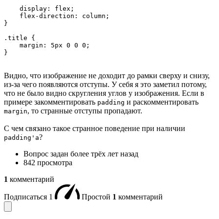
    display: flex;

    flex-direction: column;

}

.title {

    margin: 5px 0 0 0;

}
Видно, что изображение не доходит до рамки сверху и снизу,
из-за чего появляются отступы. У себя я это заметил потому,
что не было видно скругления углов у изображения. Если в
примере закомментировать
и раскомментировать
padding
, то странные отступы пропадают.
margin
С чем связано такое странное поведение при наличии
?
padding'а
Вопрос задан
более трёх лет назад
842 просмотра
1
комментарий
Подписаться
1
Простой
1
комментарий