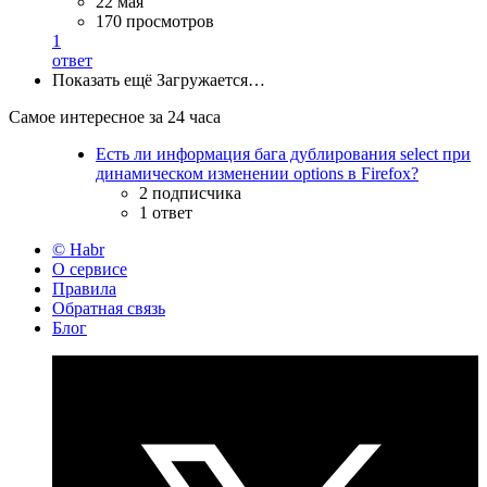
22 мая
170 просмотров
1
ответ
Показать ещё
Загружается…
Самое интересное за 24 часа
Есть ли информация бага дублирования select при
динамическом изменении options в Firefox?
2 подписчика
1 ответ
© Habr
О сервисе
Правила
Обратная связь
Блог