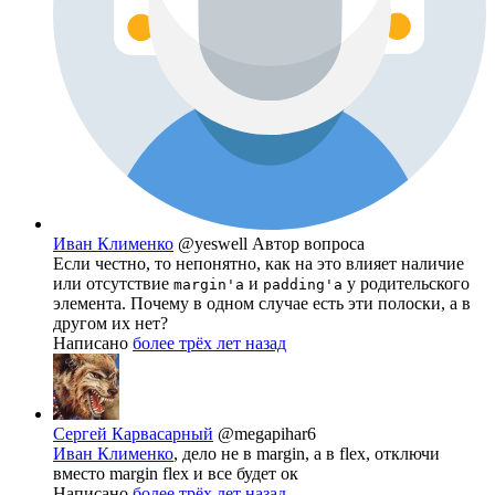
Иван Клименко
@yeswell
Автор вопроса
Если честно, то непонятно, как на это влияет наличие
или отсутствие
и
у родительского
margin'а
padding'а
элемента. Почему в одном случае есть эти полоски, а в
другом их нет?
Написано
более трёх лет назад
Сергей Карвасарный
@megapihar6
Иван Клименко
, дело не в margin, а в flex, отключи
вместо margin flex и все будет ок
Написано
более трёх лет назад