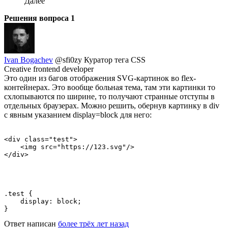
Далее
Решения вопроса
1
Ivan Bogachev
@sfi0zy
Куратор тега CSS
Creative frontend developer
Это один из багов отображения SVG-картинок во flex-
контейнерах. Это вообще больная тема, там эти картинки то
схлопываются по ширине, то получают странные отступы в
отдельных браузерах. Можно решить, обернув картинку в div
с явным указанием display=block для него:
<div class="test">

    <img src="https://123.svg"/>

</div>
.test {

    display: block;

}
Ответ написан
более трёх лет назад