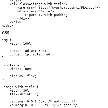
    </div>

    <div class="image-with-title">

        <img src="https://svgshare.com/i/FkA.svg"/>

        <div class="title">

            Figure 1. With padding

        </div>

    </div>

</div>
CSS
img {

    width: 100%;

    border-radius: 5px;

    border: 1px solid red;

}

.container {

    width: 100%;

    display: flex;

}

.image-with-title {

    width: 30%;

    flex-shrink: 0;

    padding: 0 0 0 5px; /* not good */

    /* margin: 0 0 0 5px; */ /* good */
