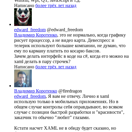
Wiform, Wpf, QT, JavaScript и т.д.
Написано
более трёх лет назад
edward_freedom
@edward_freedom
Владимир Коротенко
, это не нормально, когда графику
рисует процессор, а не видео карта. Девеспресс и
телерик используют большие компании, не думаю, что
ему по карману платить по косарю баксов.
Зачем делать интерфейс в коде на c#, когда его можно на
xaml делать в пару строчек?
Написано
более трёх лет назад
Владимир Коротенко
@firedragon
edward_freedom
, Я вам не отвечу. Лично я xaml
использую только в мобильных приложениях. Но в
общем случае контролы себя оправдывают, во всяком
случае с позиции быстрой разработки и "красивости",
заказчик то обычно "любит" глазами.
Кстати насчет XAML не в обиду будет сказано, но