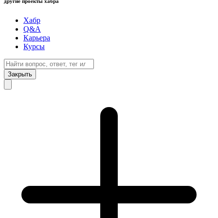
другие проекты хабра
Хабр
Q&A
Карьера
Курсы
Закрыть