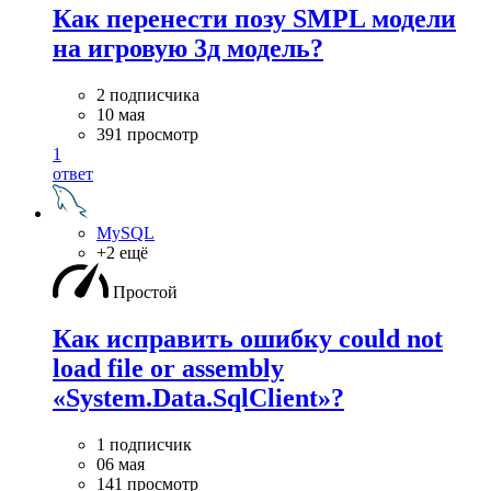
Как перенести позу SMPL модели
на игровую 3д модель?
2 подписчика
10 мая
391 просмотр
1
ответ
MySQL
+2 ещё
Простой
Как исправить ошибку could not
load file or assembly
«System.Data.SqlClient»?
1 подписчик
06 мая
141 просмотр