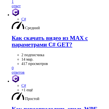
1
ответ
C#
Средний
Как скачать видео из MAX с
параметрами C# GET?
2 подписчика
14 мар.
417 просмотров
0
ответов
C#
+1 ещё
Простой