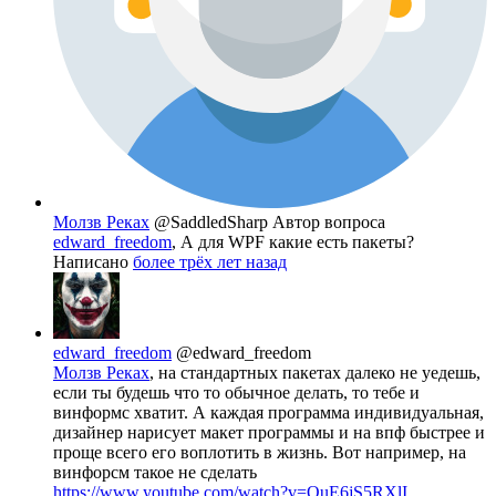
Молзв Реках
@SaddledSharp
Автор вопроса
edward_freedom
, А для WPF какие есть пакеты?
Написано
более трёх лет назад
edward_freedom
@edward_freedom
Молзв Реках
, на стандартных пакетах далеко не уедешь,
если ты будешь что то обычное делать, то тебе и
винформс хватит. А каждая программа индивидуальная,
дизайнер нарисует макет программы и на впф быстрее и
проще всего его воплотить в жизнь. Вот например, на
винфорсм такое не сделать
https://www.youtube.com/watch?v=QuE6jS5RXlI