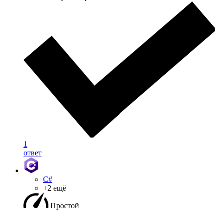
1
ответ
C#
+2 ещё
Простой