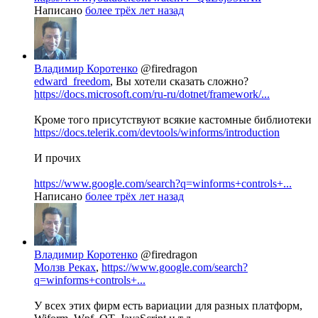
Написано
более трёх лет назад
Владимир Коротенко
@firedragon
edward_freedom
, Вы хотели сказать сложно?
https://docs.microsoft.com/ru-ru/dotnet/framework/...
Кроме того присутствуют всякие кастомные библиотеки
https://docs.telerik.com/devtools/winforms/introduction
И прочих
https://www.google.com/search?q=winforms+controls+...
Написано
более трёх лет назад
Владимир Коротенко
@firedragon
Молзв Реках
,
https://www.google.com/search?
q=winforms+controls+...
У всех этих фирм есть вариации для разных платформ,