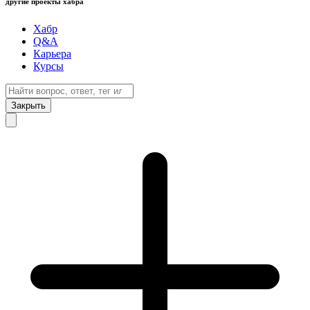
другие проекты хабра
Хабр
Q&A
Карьера
Курсы
Закрыть