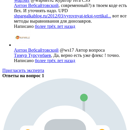
WapSter
@wapster92
Куратор тега CSS
Антон Вебсайтовский
, современный?) в твоем коде есть
flex. И уточнять надо. UPD
shpargalkablog.ru/2012/03/vyrovnyat-tekst-vertikal...
вот все
методы выравнивания для динозавров.
Написано
более трёх лет назад
Антон Вебсайтовский
@ws17
Автор вопроса
Тимур Турсунбаев
, Да, верно есть уже флекс ! точно.
Написано
более трёх лет назад
Пригласить эксперта
Ответы на вопрос
1