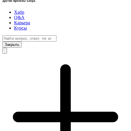
другие проекты хабра
Хабр
Q&A
Карьера
Курсы
Закрыть