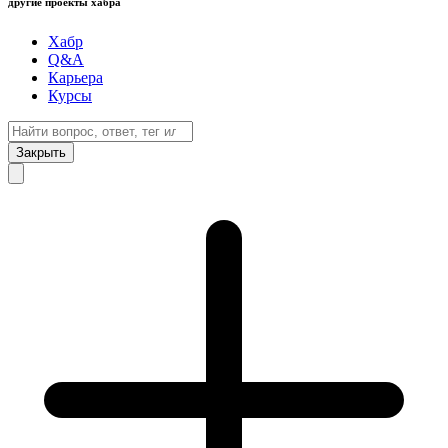
другие проекты хабра
Хабр
Q&A
Карьера
Курсы
Закрыть