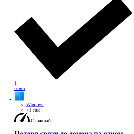
1
ответ
Windows
+1 ещё
Сложный
Потеря связи до домена на одном