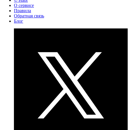
© Habr
О сервисе
Правила
Обратная связь
Блог