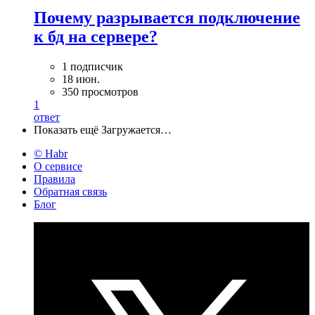
Почему разрывается подключение
к бд на сервере?
1 подписчик
18 июн.
350 просмотров
1
ответ
Показать ещё
Загружается…
© Habr
О сервисе
Правила
Обратная связь
Блог