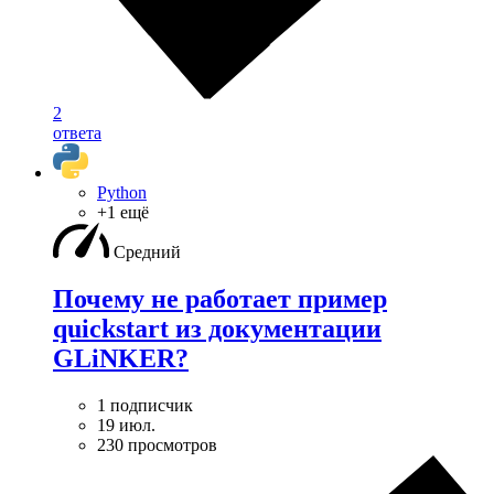
2
ответа
Python
+1 ещё
Средний
Почему не работает пример
quickstart из документации
GLiNKER?
1 подписчик
19 июл.
230 просмотров