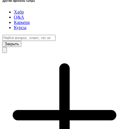
другие проекты хабра
Хабр
Q&A
Карьера
Курсы
Закрыть