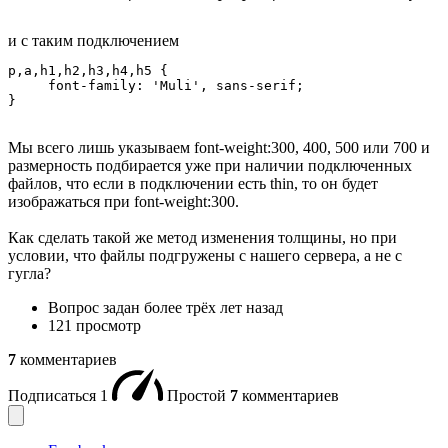
и с таким подключением
p,a,h1,h2,h3,h4,h5 {

     font-family: 'Muli', sans-serif;

}
Мы всего лишь указываем font-weight:300, 400, 500 или 700 и
размерность подбирается уже при наличии подключенных
файлов, что если в подключении есть thin, то он будет
изображаться при font-weight:300.
Как сделать такой же метод изменения толщины, но при
условии, что файлы подгружены с нашего сервера, а не с
гугла?
Вопрос задан
более трёх лет назад
121 просмотр
7
комментариев
Подписаться
1
Простой
7
комментариев