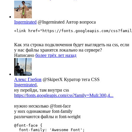
Ingernirated
@Ingernirated
Автор вопроса
<link href="https://fonts.googleapis.com/css?famil
Как эта строка подключения будет выглядеть на css, если
у нас файлы хранятся локально на сервере?
Написано
более трёх лет назад
Алекс Глебов
@SkiperX
Куратор тега CSS
Ingernirated
,
ну перейди, там внутри css
https://fonts.googleapis.com/css?family=Muli:300,4...
нужно несколько @font-face
у них одинаковые font-family
различаются файлы и font-weight
@font-face {

  font-family: 'Awesome Font';
