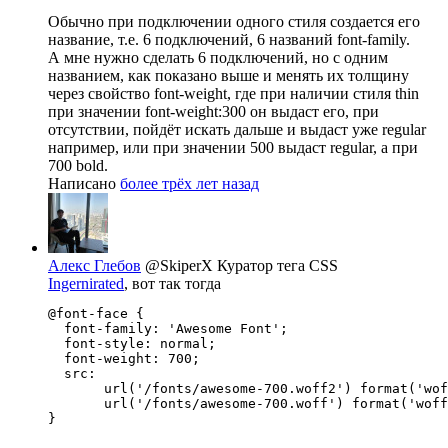
Обычно при подключении одного стиля создается его
название, т.е. 6 подключений, 6 названий font-family.
А мне нужно сделать 6 подключений, но с одним
названием, как показано выше и менять их толщину
через свойство font-weight, где при наличии стиля thin
при значении font-weight:300 он выдаст его, при
отсутствии, пойдёт искать дальше и выдаст уже regular
например, или при значении 500 выдаст regular, а при
700 bold.
Написано
более трёх лет назад
Алекс Глебов
@SkiperX
Куратор тега CSS
Ingernirated
, вот так тогда
@font-face {

  font-family: 'Awesome Font';

  font-style: normal;

  font-weight: 700;

  src:

       url('/fonts/awesome-700.woff2') format('wof
       url('/fonts/awesome-700.woff') format('woff
}