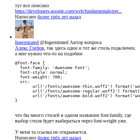
тут все описано
https://developers.google.com/web/fundamentals/per...
Написано
более трёх лет назад
Ingernirated
@Ingernirated
Автор вопроса
Алекс Глебов
, так здесь один и тот же стиль подключен.
а мне нужно что-то на подобии
@font-face {

  font-family: 'Awesome Font';

  font-style: normal;

  font-weight: 700;

  src:

       url('/fonts/awesome-thin.woff2') format('wo
       url('/fonts/awesome-regular.woff2') format(
       url('/fonts/awesome-bold.woff2') format('wo
}
что бы много стилей в одном названии font-family, где
выбор стиля будет выбираться через font-weight уже.
У меня та ссылка не открывается.
Написано
более трёх лет назад