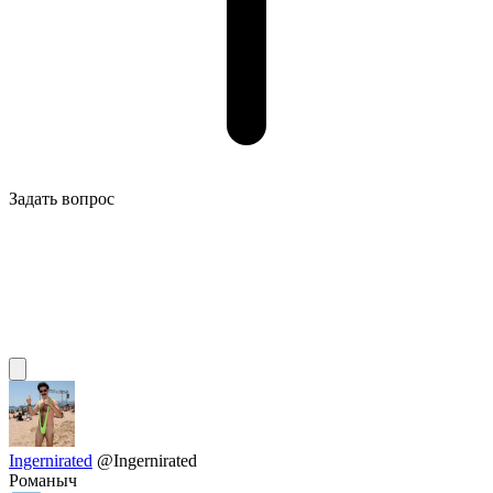
Задать вопрос
Ingernirated
@Ingernirated
Романыч