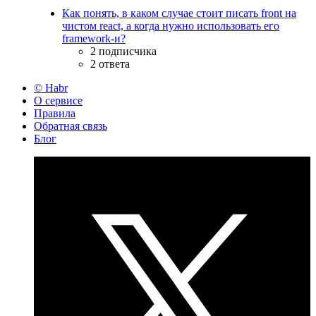
Как понять, в каком случае стоит писать front на
чистом react, а когда нужно использовать его
framework-и?
2 подписчика
2 ответа
© Habr
О сервисе
Правила
Обратная связь
Блог