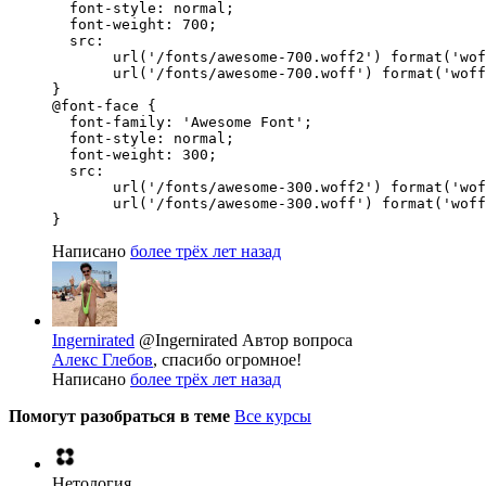
  font-style: normal;

  font-weight: 700;

  src:

       url('/fonts/awesome-700.woff2') format('wof
       url('/fonts/awesome-700.woff') format('woff
}

@font-face {

  font-family: 'Awesome Font';

  font-style: normal;

  font-weight: 300;

  src:

       url('/fonts/awesome-300.woff2') format('wof
       url('/fonts/awesome-300.woff') format('woff
}
Написано
более трёх лет назад
Ingernirated
@Ingernirated
Автор вопроса
Алекс Глебов
, спасибо огромное!
Написано
более трёх лет назад
Помогут разобраться в теме
Все курсы
Нетология