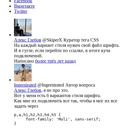
Facebook
Вконтакте
Twitter
Алекс Глебов
@SkiperX
Куратор тега CSS
На каждый вариант стиля нужен свой файл шрифта.
И в гугле, если перейти по ссылке, в итоге куча
подключений.
Написано
более трёх лет назад
Ingernirated
@Ingernirated
Автор вопроса
Алекс Глебов
, я не про это.
Вот у меня есть 6 вариантов стиля шрифта.
Как мне их подключить все так, чтобы я мог их все
задать через
p,a,h1,h2,h3,h4,h5 {

     font-family: 'Muli', sans-serif;

}