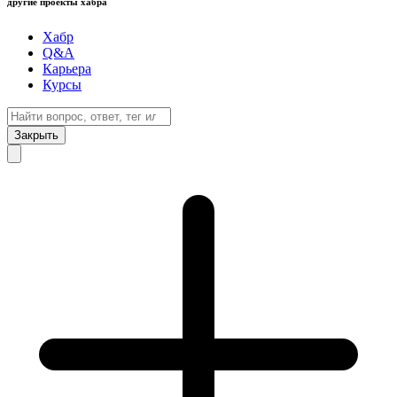
другие проекты хабра
Хабр
Q&A
Карьера
Курсы
Закрыть