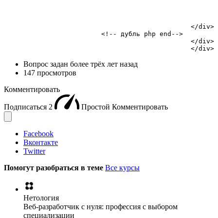
								<a class="ph-cent-city" href="">Номер телефона циф
								<a href="/" class="link_under_blocks">Контакты ц
							</div>
						</div>

                         <!-- дубль php end-->

						</div>

						</div>
Вопрос задан
более трёх лет назад
147 просмотров
Комментировать
Подписаться
2
Простой
Комментировать
Facebook
Вконтакте
Twitter
Помогут разобраться в теме
Все курсы
Нетология
Веб-разработчик с нуля: профессия с выбором
специализации