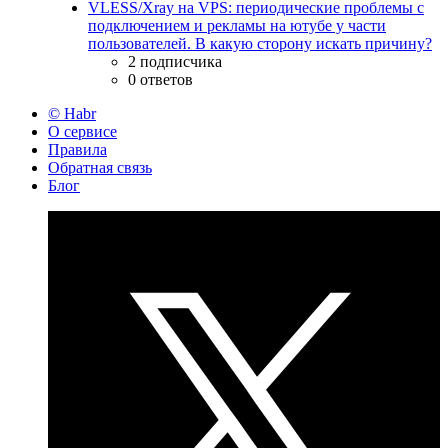
VLESS/Xray на VPS: периодические проблемы с
подключением и рекламы на ютубе у части
пользователей. В какую сторону искать причину?
2 подписчика
0 ответов
© Habr
О сервисе
Правила
Обратная связь
Блог