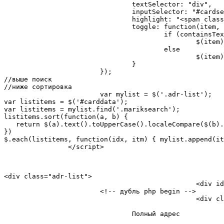
				textSelector: "div",

				inputSelector: "#cardsearchinput",

				highlight: "<span class='highlight'>$1</span>",

				toggle: function(item, containsText) {

					if (containsText)

						$(item).fadeIn();

					else

						$(item).fadeOut();

				}

			});

//выше поиск

//ниже сортировка

			var mylist = $('.adr-list');

var listitems = $('#carddata');

var listitems = mylist.find('.mariksearch');

listitems.sort(function(a, b) {

   return $(a).text().toUpperCase().localeCompare($(b).
})

$.each(listitems, function(idx, itm) { mylist.append(it
		</script>
<div class="adr-list">

						<div id="carddata">

                        <!-- дубль php begin -->

						<div class="mariksearch">

							<div class="single-adr">
                                Полный адрес

								<span class="metro-text">метро, полное названи