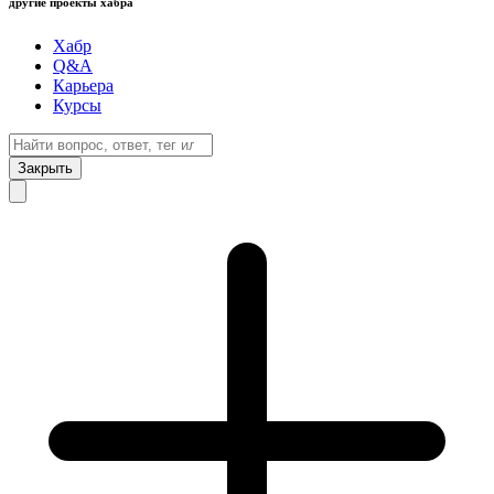
другие проекты хабра
Хабр
Q&A
Карьера
Курсы
Закрыть