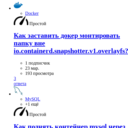
Docker
Простой
Как заставить докер монтировать
папку вне
io.containerd.snapshotter.v1.overlayfs
1 подписчик
23 мар.
193 просмотра
3
ответа
MySQL
+1 ещё
Простой
Как поднять контейнер mysql через