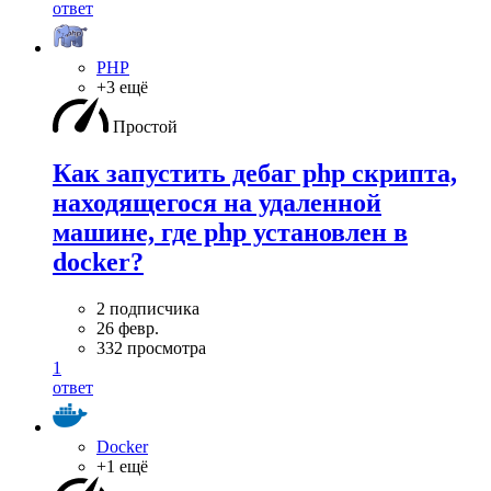
ответ
PHP
+3 ещё
Простой
Как запустить дебаг php скрипта,
находящегося на удаленной
машине, где php установлен в
docker?
2 подписчика
26 февр.
332 просмотра
1
ответ
Docker
+1 ещё