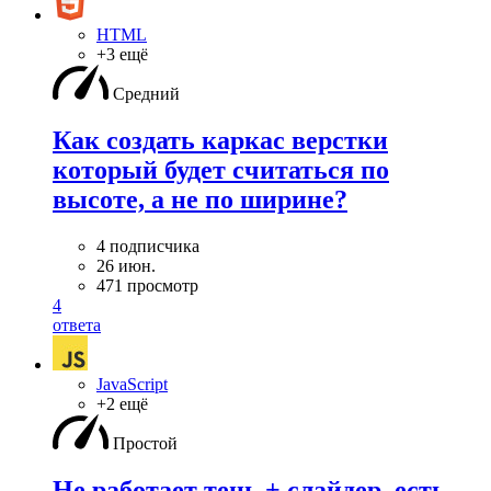
HTML
+3 ещё
Средний
Как создать каркас верстки
который будет считаться по
высоте, а не по ширине?
4 подписчика
26 июн.
471 просмотр
4
ответа
JavaScript
+2 ещё
Простой
Не работает тень + слайдер, есть