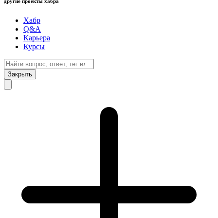
другие проекты хабра
Хабр
Q&A
Карьера
Курсы
Закрыть