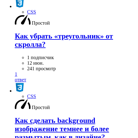
CSS
Простой
Как убрать «треугольник» от
скролла?
1 подписчик
12 июн.
241 просмотр
1
ответ
CSS
Простой
Как сделать background
изображение темнее и более
размытым, как в дизайне?