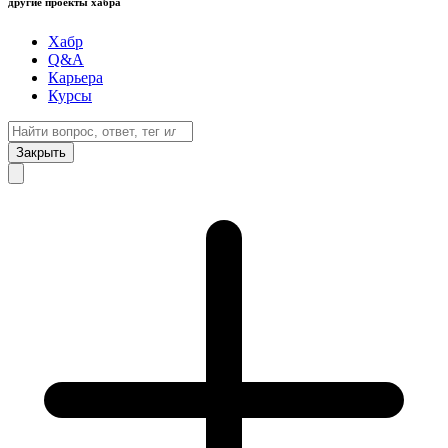
другие проекты хабра
Хабр
Q&A
Карьера
Курсы
Закрыть