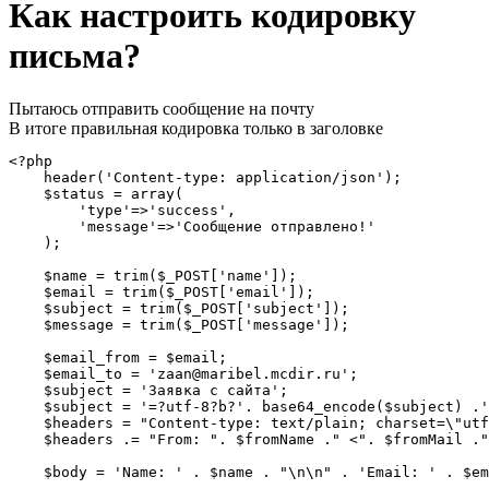
Как настроить кодировку
письма?
Пытаюсь отправить сообщение на почту
В итоге правильная кодировка только в заголовке
<?php

    header('Content-type: application/json');

    $status = array(

        'type'=>'success',

        'message'=>'Сообщение отправлено!'

    );

    $name = trim($_POST['name']);

    $email = trim($_POST['email']);

    $subject = trim($_POST['subject']);

    $message = trim($_POST['message']);

    $email_from = $email;

    $email_to = 'zaan@maribel.mcdir.ru';

    $subject = 'Заявка c cайта';

    $subject = '=?utf-8?b?'. base64_encode($subject) .'
    $headers = "Content-type: text/plain; charset=\"utf
    $headers .= "From: ". $fromName ." <". $fromMail ."
    $body = 'Name: ' . $name . "\n\n" . 'Email: ' . $em