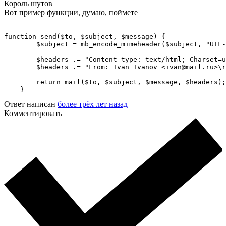
Король шутов
Вот пример функции, думаю, поймете
function send($to, $subject, $message) {

        $subject = mb_encode_mimeheader($subject, "UTF-
        $headers .= "Content-type: text/html; Charset=u
        $headers .= "From: Ivan Ivanov <ivan@mail.ru>\r
        return mail($to, $subject, $message, $headers);

    }
Ответ написан
более трёх лет назад
Комментировать