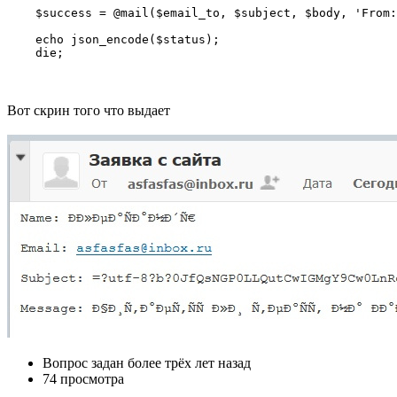
    $success = @mail($email_to, $subject, $body, 'From:
    echo json_encode($status);

    die;
Вот скрин того что выдает
Вопрос задан
более трёх лет назад
74 просмотра