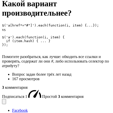
Какой вариант
производительнее?
$('a[href*="#"]').each(function(i, item) {...});
vs
$('a').each(function(i, item) {

  if (item.hash) { ... }

});
Помогите разобраться, как лучше: обходить все ссылки и
проверять, содержат ли они
#
, либо использовать селектор по
атрибуту?
Вопрос задан
более трёх лет назад
167 просмотров
3
комментария
Подписаться
1
Простой
3
комментария
Facebook