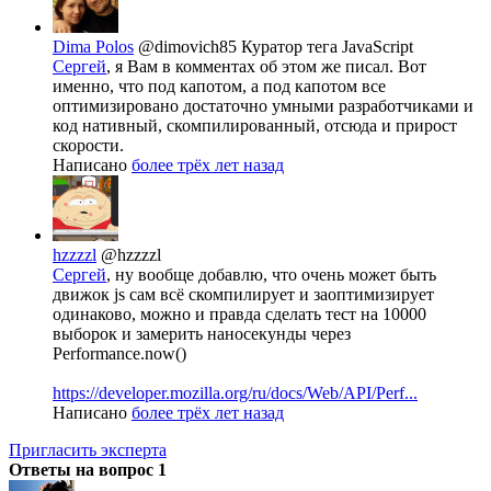
Dima Polos
@dimovich85
Куратор тега JavaScript
Сергей
, я Вам в комментах об этом же писал. Вот
именно, что под капотом, а под капотом все
оптимизировано достаточно умными разработчиками и
код нативный, скомпилированный, отсюда и прирост
скорости.
Написано
более трёх лет назад
hzzzzl
@hzzzzl
Сергей
, ну вообще добавлю, что очень может быть
движок js сам всё скомпилирует и заоптимизирует
одинаково, можно и правда сделать тест на 10000
выборок и замерить наносекунды через
Performance.now()
https://developer.mozilla.org/ru/docs/Web/API/Perf...
Написано
более трёх лет назад
Пригласить эксперта
Ответы на вопрос
1