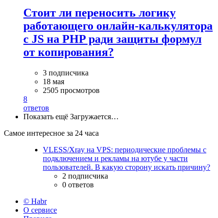
Стоит ли переносить логику
работающего онлайн-калькулятора
с JS на PHP ради защиты формул
от копирования?
3 подписчика
18 мая
2505 просмотров
8
ответов
Показать ещё
Загружается…
Самое интересное за 24 часа
VLESS/Xray на VPS: периодические проблемы с
подключением и рекламы на ютубе у части
пользователей. В какую сторону искать причину?
2 подписчика
0 ответов
© Habr
О сервисе