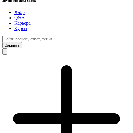
другие проекты хабра
Хабр
Q&A
Карьера
Курсы
Закрыть