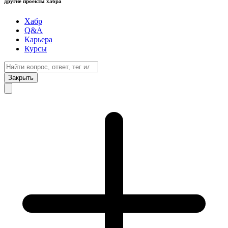
другие проекты хабра
Хабр
Q&A
Карьера
Курсы
Закрыть