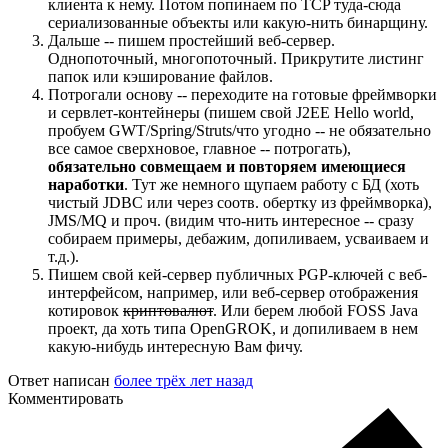
клиента к нему. Потом попинаем по TCP туда-сюда
сериализованные объекты или какую-нить бинарщину.
Дальше -- пишем простейший веб-сервер.
Однопоточный, многопоточный. Прикрутите листинг
папок или кэширование файлов.
Потрогали основу -- переходите на готовые фреймворки
и сервлет-контейнеры (пишем свой J2EE Hello world,
пробуем GWT/Spring/Struts/что угодно -- не обязательно
все самое сверхновое, главное -- потрогать),
обязательно совмещаем и повторяем имеющиеся
наработки
. Тут же немного щупаем работу с БД (хоть
чистый JDBC или через соотв. обертку из фреймворка),
JMS/MQ и проч. (видим что-нить интересное -- сразу
собираем примеры, дебажим, допиливаем, усваиваем и
т.д.).
Пишем свой кей-сервер публичных PGP-ключей с веб-
интерфейсом, например, или веб-сервер отображения
котировок
криптовалют
. Или берем любой FOSS Java
проект, да хоть типа OpenGROK, и допиливаем в нем
какую-нибудь интересную Вам фичу.
Ответ написан
более трёх лет назад
Комментировать