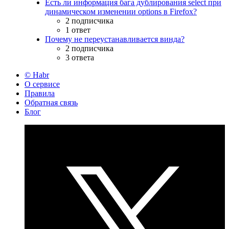
Есть ли информация бага дублирования select при
динамическом изменении options в Firefox?
2 подписчика
1 ответ
Почему не переустанавливается винда?
2 подписчика
3 ответа
© Habr
О сервисе
Правила
Обратная связь
Блог