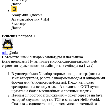
Далее
Академия Эдюсон
Java-разработчик + ИИ
8 месяцев
Далее
Решения вопроса
1
ntkt
@ntkt
Потомственный рыцарь клавиатуры и паяльника
Всем
нюансам? Ну, запилите многопользовательский web-
сервис интерактивного онлайн-дизассемблера на java :)
В универе было N лабораторных по криптографии на
Java: алгоритмы, работа с вводом-выводом и бинарными
форматами (ключи/сертификаты). Имхо, неплохая
тренировка на основу языка. А нюансы и ООП лучше
щупать на более масштабных и сложных задачах.
Начнем с простого приложения -- сокет сервера на Java,
который слушает порт по TCP и отвечает Hello World.
Сначала -- однопоточный, потом многопоточный, и