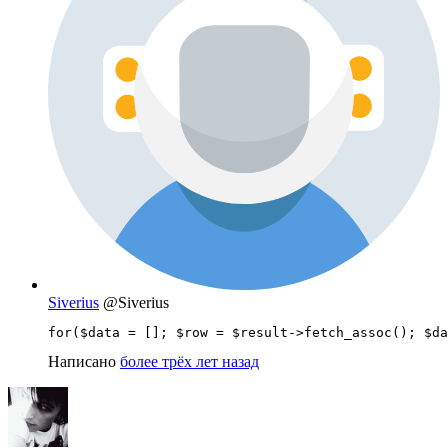
Siverius
@Siverius
for($data = []; $row = $result->fetch_assoc(); $da
Написано
более трёх лет назад