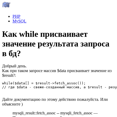
PHP
MySQL
Как while присваивает
значение результата запроса
в бд?
Добрый день.
Как при таком запросе массив $data присваивает значение из
$result?:
while($data[] = $result->fetch_assoc());

// где $data - свеже-созданный массив, а $result - резу
Дайте документацию по этому действию пожалуйста. Или
объясните )
mysqli_result::fetch_assoc -- mysqli_fetch_assoc —