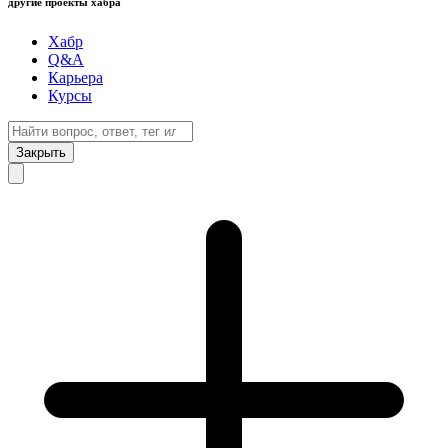
другие проекты хабра
Хабр
Q&A
Карьера
Курсы
Закрыть