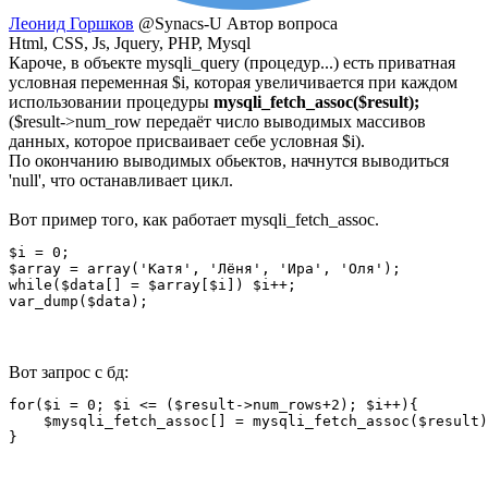
Леонид Горшков
@Synacs-U
Автор вопроса
Html, CSS, Js, Jquery, PHP, Mysql
Кароче, в объекте mysqli_query (процедур...) есть приватная
условная переменная $i, которая увеличивается при каждом
использовании процедуры
mysqli_fetch_assoc($result);
($result->num_row передаёт число выводимых массивов
данных, которое присваивает себе условная $i).
По окончанию выводимых обьектов, начнутся выводиться
'null', что останавливает цикл.
Вот пример того, как работает mysqli_fetch_assoc.
$i = 0;

$array = array('Катя', 'Лёня', 'Ира', 'Оля');

while($data[] = $array[$i]) $i++;

var_dump($data);
Вот запрос с бд:
for($i = 0; $i <= ($result->num_rows+2); $i++){

    $mysqli_fetch_assoc[] = mysqli_fetch_assoc($result)
}