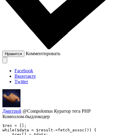
Комментировать
Нравится
Facebook
Вконтакте
Twitter
Дмитрий
@Compolomus
Куратор тега PHP
Комполом-быдлокодер
$res = [];

while($data = $result->fetch_assoc()) {

    $res[] = $data;
