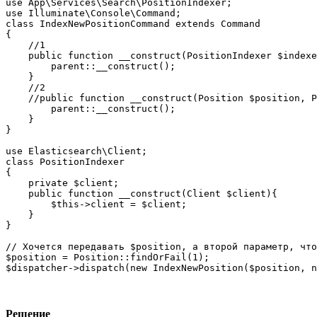
use App\Services\Search\PositionIndexer;

use Illuminate\Console\Command;

class IndexNewPositionCommand extends Command

{

    //1

    public function __construct(PositionIndexer $indexe
        parent::__construct();

    }

    //2

    //public function __construct(Position $position, P
        parent::__construct();

    }

}

use Elasticsearch\Client;

class PositionIndexer

{

    private $client;

    public function __construct(Client $client){

        $this->client = $client;

    }

}

// Хочется передавать $position, а второй параметр, что
$position = Position::findOrFail(1);

$dispatcher->dispatch(new IndexNewPosition($position, n
Решение