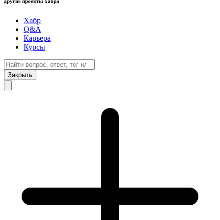
другие проекты хабра
Хабр
Q&A
Карьера
Курсы
Закрыть