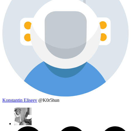
Konstantin Eliseev
@K0r5hun