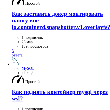
Простой
Как заставить докер монтировать
папку вне
io.containerd.snapshotter.v1.overlayfs
1 подписчик
23 мар.
189 просмотров
3
ответа
MySQL
+1 ещё
Простой
Как поднять контейнер mysql через
wsl?
1 подписчик