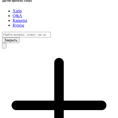
другие проекты хабра
Хабр
Q&A
Карьера
Курсы
Закрыть