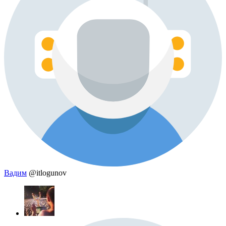
Вадим
@itlogunov