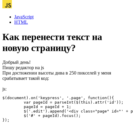
JavaScript
HTML
Как перенести текст на
новую страницу?
Добрый день!
Пишу редактор на js
При достижении высоты дива в 250 пикселей у меня
срабатывает такой код:
js:
$(document).on('keypress', '.page', function(){

         var pageId = parseInt($(this).attr('id'));

	 pageId = pageId + 1;

	 $('.edit').append('<div class="page" id="' + pageId + '" style="width: 594px;" contenteditable></div>');

	 $('#' + pageId).focus();

});