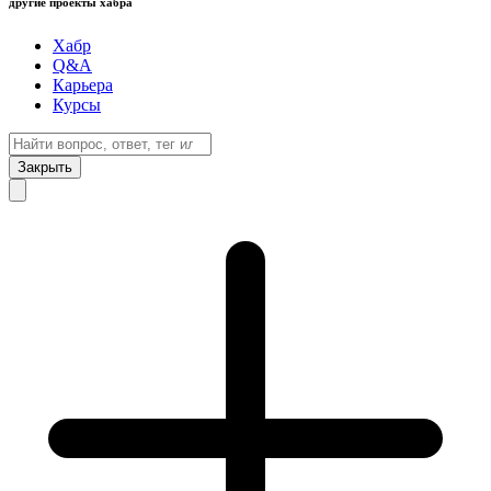
другие проекты хабра
Хабр
Q&A
Карьера
Курсы
Закрыть