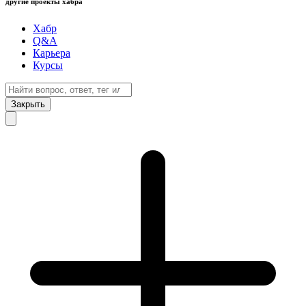
другие проекты хабра
Хабр
Q&A
Карьера
Курсы
Закрыть