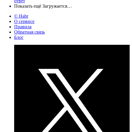
ответ
Показать ещё
Загружается…
© Habr
О сервисе
Правила
Обратная связь
Блог