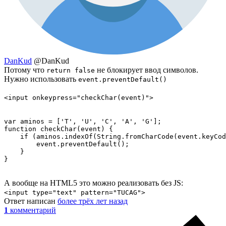
DanKud
@DanKud
Потому что
не блокирует ввод символов.
return false
Нужно использовать
event.preventDefault()
<input onkeypress="checkChar(event)">
var aminos = ['T', 'U', 'C', 'A', 'G'];

function checkChar(event) {

    if (aminos.indexOf(String.fromCharCode(event.keyCod
        event.preventDefault();

    }

}
А вообще на HTML5 это можно реализовать без JS:
<input type="text" pattern="TUCAG">
Ответ написан
более трёх лет назад
1
комментарий