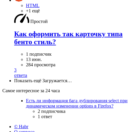
HTML
+1 ещё
Простой
Как оформить так карточку типа
бенто стиль?
1 подписчик
13 июн.
284 просмотра
3
ответа
Показать ещё
Загружается…
Самое интересное за 24 часа
Есть ли информация бага дублирования select при
динамическом изменении options в Firefox?
2 подписчика
1 ответ
© Habr
О сервисе