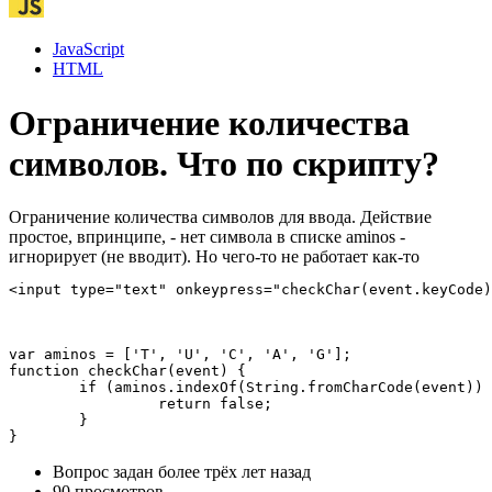
JavaScript
HTML
Ограничение количества
символов. Что по скрипту?
Ограничение количества символов для ввода. Действие
простое, впринципе, - нет символа в списке aminos -
игнорирует (не вводит). Но чего-то не работает как-то
<input type="text" onkeypress="checkChar(event.keyCode)
var aminos = ['T', 'U', 'C', 'A', 'G'];

function checkChar(event) {

	if (aminos.indexOf(String.fromCharCode(event)) == -1) {

		 return false;

	}

}
Вопрос задан
более трёх лет назад
90 просмотров