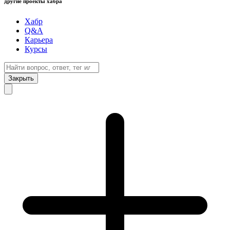
другие проекты хабра
Хабр
Q&A
Карьера
Курсы
Закрыть