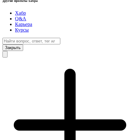
другие проекты хабра
Хабр
Q&A
Карьера
Курсы
Закрыть