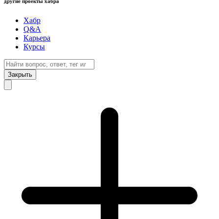
другие проекты хабра
Хабр
Q&A
Карьера
Курсы
Закрыть