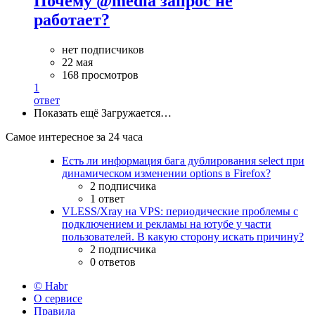
Почему @media запрос не
работает?
нет подписчиков
22 мая
168 просмотров
1
ответ
Показать ещё
Загружается…
Самое интересное за 24 часа
Есть ли информация бага дублирования select при
динамическом изменении options в Firefox?
2 подписчика
1 ответ
VLESS/Xray на VPS: периодические проблемы с
подключением и рекламы на ютубе у части
пользователей. В какую сторону искать причину?
2 подписчика
0 ответов
© Habr
О сервисе
Правила