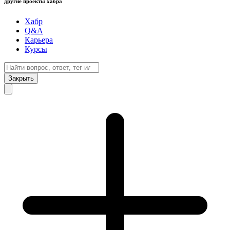
другие проекты хабра
Хабр
Q&A
Карьера
Курсы
Закрыть