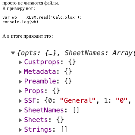
просто не читаются файлы.
К примеру вот :
var wb =  XLSX.read('Calc.xlsx');

console.log(wb)
А в итоге приходит это :