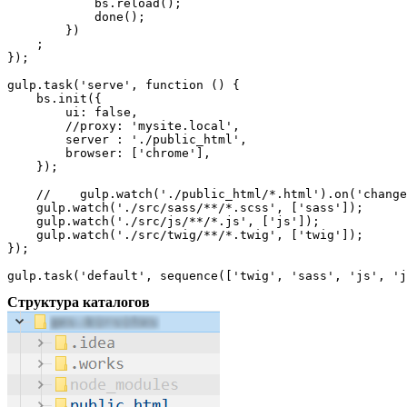
            bs.reload();

            done();

        })

    ;

});

gulp.task('serve', function () {

    bs.init({

        ui: false,

        //proxy: 'mysite.local',

        server : './public_html',

        browser: ['chrome'],

    });

    //    gulp.watch('./public_html/*.html').on('change
    gulp.watch('./src/sass/**/*.scss', ['sass']);

    gulp.watch('./src/js/**/*.js', ['js']);

    gulp.watch('./src/twig/**/*.twig', ['twig']);

});

gulp.task('default', sequence(['twig', 'sass', 'js', 'j
Структура каталогов