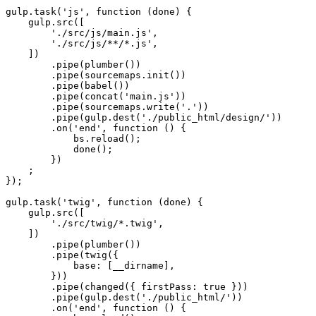
gulp.task('js', function (done) {

    gulp.src([

        './src/js/main.js',

        './src/js/**/*.js',

    ])

        .pipe(plumber())

        .pipe(sourcemaps.init())

        .pipe(babel())

        .pipe(concat('main.js'))

        .pipe(sourcemaps.write('.'))

        .pipe(gulp.dest('./public_html/design/'))

        .on('end', function () {

            bs.reload();

            done();

        })

    ;

});

gulp.task('twig', function (done) {

    gulp.src([

        './src/twig/*.twig',

    ])

        .pipe(plumber())

        .pipe(twig({

            base: [__dirname],

        }))

        .pipe(changed({ firstPass: true }))

        .pipe(gulp.dest('./public_html/'))

        .on('end', function () {
